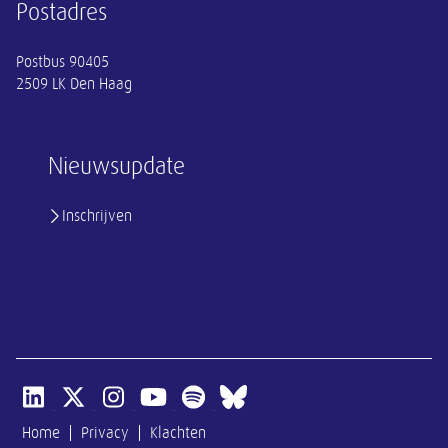
Postadres
Postbus 90405
2509 LK Den Haag
Nieuwsupdate
Inschrijven
Open linkedin van SER
Open x-twitter van SER
Open instagram van SER
Open youtube van SER
Open spotify van SER
Open bluesky van SER
Home
Privacy
Klachten