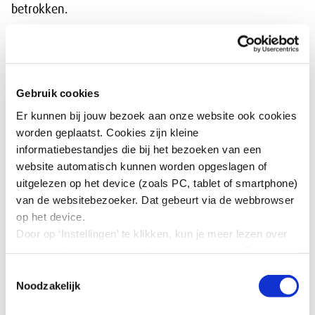
betrokken.
Randvoorwaarden
De testen en bewijzen moeten gratis zijn en blijven.
Gebruik cookies
Testbewijzen moeten niet alleen digitaal, maar ook op
Er kunnen bij jouw bezoek aan onze website ook cookies
papier beschikbaar zijn, vindt de werkgroep. Niet
worden geplaatst. Cookies zijn kleine
iedereen heeft immers een moderne smartphone. En
informatiebestandjes die bij het bezoeken van een
duidelijke informatie is altijd belangrijk, via kanalen en
website automatisch kunnen worden opgeslagen of
in vormen die bij de ontvangers passen.
uitgelezen op het device (zoals PC, tablet of smartphone)
Het advies “
Veilig en versneld open met verantwoord
van de websitebezoeker. Dat gebeurt via de webbrowser
testbeleid
” wordt op 8 maart aan het kabinet
op het device.
aangeboden.
Door op ‘Instellingen’ te klikken, kun je meer lezen over
onze cookies en jouw voorkeuren aanpassen. Door op
’Akkoord’ te klikken, ga je akkoord met het gebruik van
Toestemmingsselectie
Download:
alle cookies zoals omschreven in onze cookieverklaring
Noodzakelijk
in deze cookiebanner. Door op ‘Alleen noodzakelijke
Veilig en versneld open met verantwoord