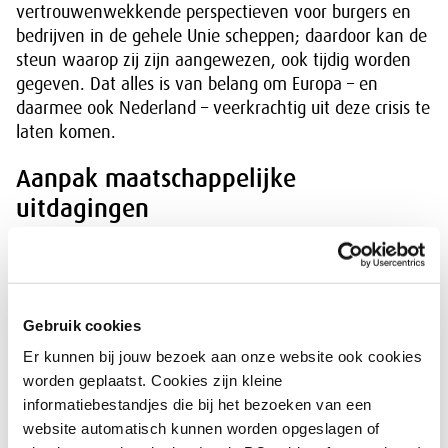
vertrouwenwekkende perspectieven voor burgers en
bedrijven in de gehele Unie scheppen; daardoor kan de
steun waarop zij zijn aangewezen, ook tijdig worden
gegeven. Dat alles is van belang om Europa – en
daarmee ook Nederland – veerkrachtig uit deze crisis te
laten komen.
Aanpak maatschappelijke
uitdagingen
Nederland heeft veel te winnen bij een herstel van
Europa. Bij een herstel van Europa past een inzet op
investeren in het aanpakken van structurele
Gebruik cookies
problemen en grote maatschappelijke uitdagingen. Dat
stelt de Denktank Coronacrisis in het Briefadvies
Er kunnen bij jouw bezoek aan onze website ook cookies
Investeren in Europese samenwerking.
worden geplaatst. Cookies zijn kleine
informatiebestandjes die bij het bezoeken van een
Download:
website automatisch kunnen worden opgeslagen of