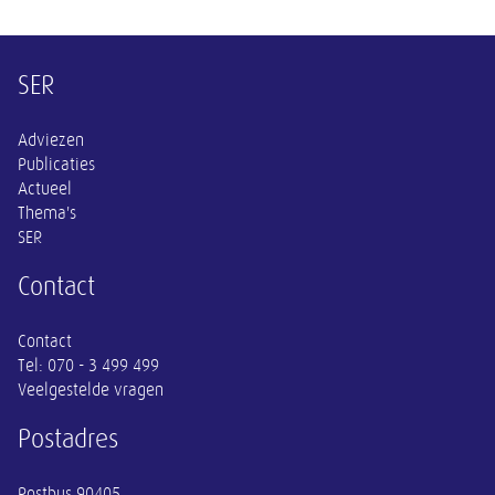
Overige informatie
SER
Adviezen
Publicaties
Actueel
Thema's
SER
Contact
Contact
Tel:
070 - 3 499 499
Veelgestelde vragen
Postadres
Postbus 90405