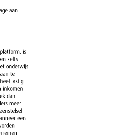
rage aan
platform, is
en zelfs
het onderwijs
baan te
eel lastig
un inkomen
eek dan
ders meer
eenstelsel
wanneer een
 worden
erreinen