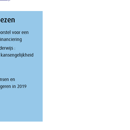
iezen
orstel voor een
financiering
derwijs :
n kansengelijkheid
ansen en
geren in 2019