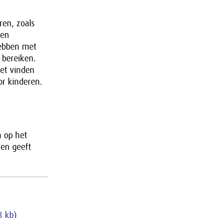
ren, zoals
een
hebben met
 bereiken.
het vinden
r kinderen.
 op het
 en geeft
8 kb)