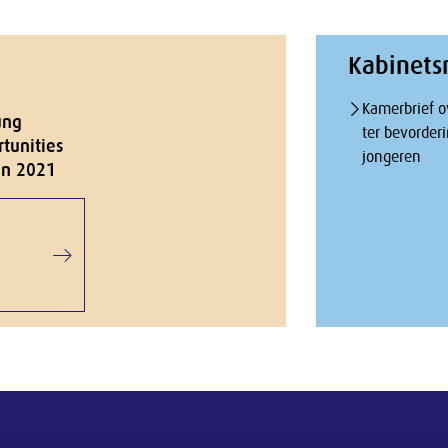
Kabinets
Kamerbrief o
ung
ter bevorderi
tunities
jongeren
in 2021