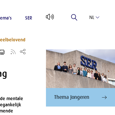
NL
ema's
SER
EN
eelbelovend
ag
Thema Jongeren
s de mentale
egankelijk
komende