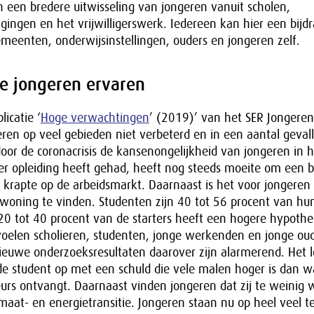
n een bredere uitwisseling van jongeren vanuit scholen,
gingen en het vrijwilligerswerk. Iedereen kan hier een bijd
emeenten, onderwijsinstellingen, ouders en jongeren zelf.
e jongeren ervaren
icatie ‘
Hoge verwachtingen
’ (2019)’ van het SER Jongeren
eren op veel gebieden niet verbeterd en in een aantal gevall
 door de coronacrisis de kansenongelijkheid van jongeren in 
er opleiding heeft gehad, heeft nog steeds moeite om een 
krapte op de arbeidsmarkt. Daarnaast is het voor jongeren h
woning te vinden. Studenten zijn 40 tot 56 procent van h
 20 tot 40 procent van de starters heeft een hogere hypoth
oelen scholieren, studenten, jonge werkenden en jonge ou
ieuwe onderzoeksresultaten daarover zijn alarmerend. Het l
de student op met een schuld die vele malen hoger is dan 
urs ontvangt. Daarnaast vinden jongeren dat zij te weinig
imaat- en energietransitie. Jongeren staan nu op heel veel t