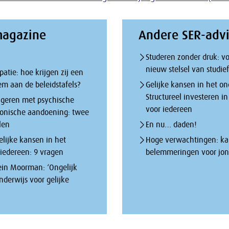
magazine
Andere SER-adv
Studeren zonder druk: vo
nieuw stelsel van studie
patie: hoe krijgen zij een
em aan de beleidstafels?
Gelijke kansen in het on
Structureel investeren i
ngeren met psychische
voor iedereen
ronische aandoening: twee
len
En nu… daden!
elijke kansen in het
Hoge verwachtingen: k
 iedereen: 9 vragen
belemmeringen voor jon
in Moorman: ‘Ongelijk
nderwijs voor gelijke