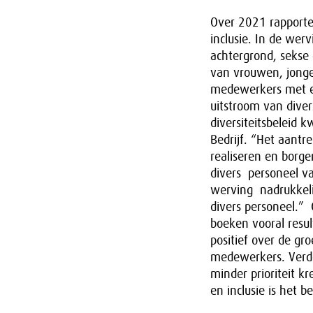
Over 2021 rapporter
inclusie. In de wer
achtergrond, sekse
van vrouwen, jong
medewerkers met ee
uitstroom van dive
diversiteitsbeleid 
Bedrijf. “Het aant
realiseren en borge
divers personeel va
werving nadrukkeli
divers personeel.”
boeken vooral resul
positief over de gr
medewerkers. Verder
minder prioriteit k
en inclusie is het b