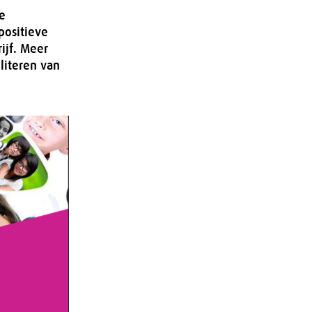
e
positieve
rijf. Meer
literen van