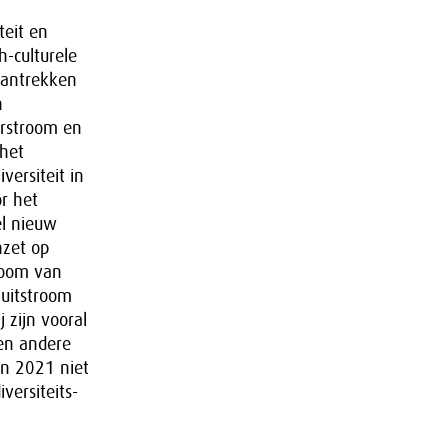
teit en
h-culturele
aantrekken
n
orstroom en
 het
versiteit in
r het
el nieuw
nzet op
room van
 uitstroom
 zijn vooral
 en andere
in 2021 niet
versiteits-