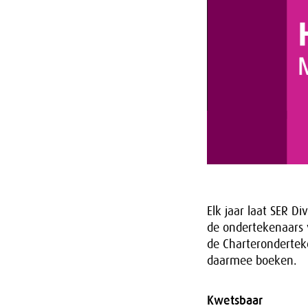
Elk jaar laat SER D
de ondertekenaars v
de Charteronderteke
daarmee boeken.
Kwetsbaar