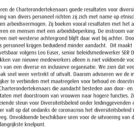
en de Charterondertekenaars goede resultaten voor diversi
ving van divers personeel richten zij zich met name op etnisc
 en arbeidsvermogen. Zij boeken vooral resultaten met het 
eren en mensen met een arbeidsbeperking. De instroom va
n niet-westerse achtergrond blijft daar wat bij achter. Do
rs personeel krijgen beduidend minder aandacht. Dit maakt
kwetsbaar volgens Leo Euser, senior beleidsmedewerker SER Di
rekken van nieuwe medewerkers alleen is niet voldoende voo
n van een diverse en inclusieve organisatie. We zien dat ve
ak snel weer vertrekt of uitvalt. Daarom adviseren we de i
jker te verbinden met maatregelen voor behoud en doorst
 Charterondertekenaars die aandacht besteden aan door- en
taten met doorstroom van vrouwen naar hogere functies. Zij
oeiende steun voor Diversiteitsbeleid onder leidinggevenden
 valt op dat ondanks de coronacrisis het diversiteitsbeleid 
reeg. Onvoldoende beschikbare uren voor de uitvoering van di
elangrijkste knelpunt.