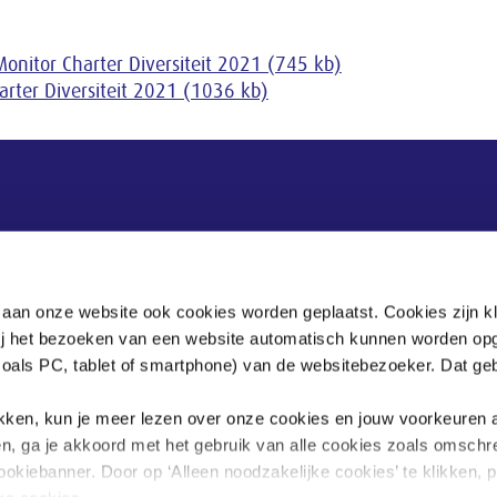
Monitor Charter Diversiteit 2021 (745 kb)
arter Diversiteit 2021 (1036 kb)
Postadres
Postbus 90405
 aan onze website ook cookies worden geplaatst. Cookies zijn k
2509 LK Den Haag
bij het bezoeken van een website automatisch kunnen worden op
zoals PC, tablet of smartphone) van de websitebezoeker. Dat geb
.
klikken, kun je meer lezen over onze cookies en jouw voorkeuren
en, ga je akkoord met het gebruik van alle cookies zoals omschr
ookiebanner. Door op ‘Alleen noodzakelijke cookies’ te klikken, p