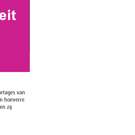
portages van
in hoeverre
en zij