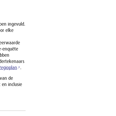
ben ingevuld.
or elke
meerwaarde
ne-enquête
bben
dertekenaars
Regioplan
.
van de
 en inclusie