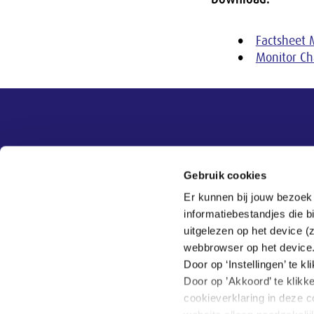
Factsheet 
Monitor Ch
Overige informatie
SER
Contact
Gebruik cookies
Adviezen
Contact
Er kunnen bij jouw bezoek
Publicaties
Tel:
070 - 3 499 499
informatiebestandjes die 
Actueel
Veelgestelde vragen
uitgelezen op het device (
Thema's
webbrowser op het device
SER
Door op ‘Instellingen’ te 
Door op ’Akkoord’ te klikk
cookieverklaring in deze c