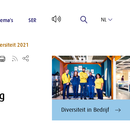
NL
ema's
SER
EN
ersiteit 2021
og
Diversiteit in Bedrijf