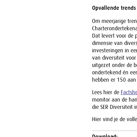
Opvallende trends
Om meerjarige trend
Charterondertekena
Dat levert voor de
dimensie van divers
investeringen in e
van diversiteit voo
uitgezet onder de 
ondertekend én ee
hebben er 150 aan 
Lees hier de
Factshe
monitor aan de hand
die SER Diversiteit 
Hier vind je de voll
Download: