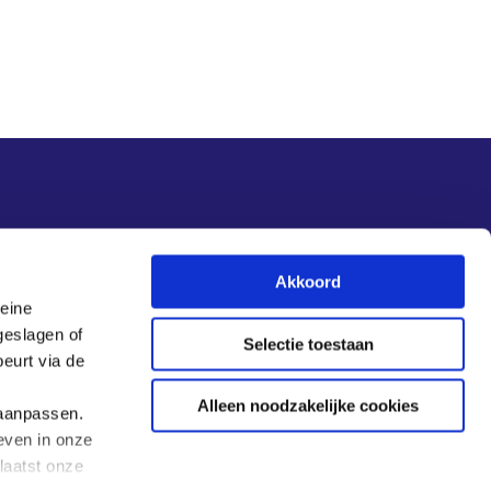
Nieuwsupdate
Akkoord
leine
Inschrijven
geslagen of
Selectie toestaan
eurt via de
Alleen noodzakelijke cookies
 aanpassen.
even in onze
laatst onze