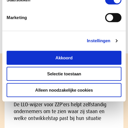
De ZZP LLO-wijzer: leren en ontwikkelen voor succesvol
ondernemerschap is ontwikkeld op basis van
Marketing
literatuuronderzoek, gesprekken met
belangenbehartigers, ondernemersadviseurs, experts
en zzp’ers zelf, en in samenwerking met de SER-
werkgroep ZZP.
Instellingen
Akkoord
LLO-wijzer voor ZZP’ers: leren
Selectie toestaan
en ontwikkelen voor succesvol
ondernemerschap
Alleen noodzakelijke cookies
De LLO-wijzer voor ZZP'ers helpt zelfstandig
ondernemers om te zien waar zij staan en
welke ontwikkelstap past bij hun situatie