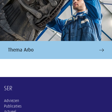
Thema Arbo
Overige informatie
SER
Adviezen
Publicaties
Actueel