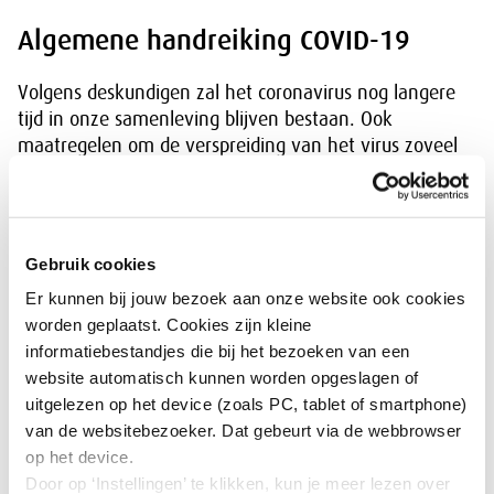
Algemene handreiking COVID-19
Volgens deskundigen zal het coronavirus nog langere
tijd in onze samenleving blijven bestaan. Ook
maatregelen om de verspreiding van het virus zoveel
mogelijk te beperken zullen we daarom waarschijnlijk
nog langere tijd moeten nemen. Dat zal ook blijven
gelden op het moment dat de overheid de landelijke
maatregelen geleidelijk afbouwt en in steeds meer
Gebruik cookies
sectoren het normale maatschappelijke verkeer weer
Er kunnen bij jouw bezoek aan onze website ook cookies
plaatsvindt. Werkgevers, werknemers, sociale partners,
worden geplaatst. Cookies zijn kleine
arbodiensten en -deskundigen en andere actoren
informatiebestandjes die bij het bezoeken van een
hebben hierin een belangrijke rol.
website automatisch kunnen worden opgeslagen of
uitgelezen op het device (zoals PC, tablet of smartphone)
De algemene handreiking COVID-19 biedt informatie
van de websitebezoeker. Dat gebeurt via de webbrowser
en advies over het nemen van preventieve
op het device.
maatregelen en is gebaseerd op huidige
Door op ‘Instellingen’ te klikken, kun je meer lezen over
wetenschappelijke inzichten en de maatregelen van de