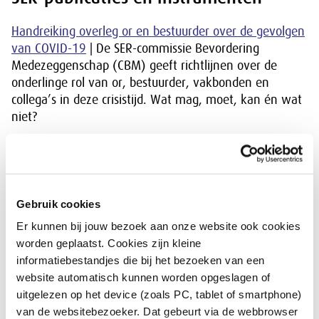
Handreiking overleg or en bestuurder over de gevolgen
van COVID-19
| De SER-commissie Bevordering
Medezeggenschap (CBM) geeft richtlijnen over de
onderlinge rol van or, bestuurder, vakbonden en
collega’s in deze crisistijd. Wat mag, moet, kan én wat
niet?
Mobiliteit en de coronacrisis
| Advies van de Denktank
Coronacrisis over mobiliteit na de coronacrisis zoals het
(deeltijd) thuiswerken en het spreiden
van arbeidstijden.
Gebruik cookies
Perspectief op herstel |
Advies van de Denktank
Er kunnen bij jouw bezoek aan onze website ook cookies
Coronacrisis over de noodzaak van een goed
worden geplaatst. Cookies zijn kleine
herstelbeleid en de zorg dat de zwaarst getroffen
informatiebestandjes die bij het bezoeken van een
groepen de crisis zo goed mogelijk doorkomen.
website automatisch kunnen worden opgeslagen of
uitgelezen op het device (zoals PC, tablet of smartphone)
Thuiswerken in de coronacrisis
| Rapport naar
van de websitebezoeker. Dat gebeurt via de webbrowser