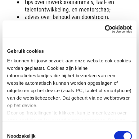
tips over inwerkprogramma’s, taal- en
talentontwikkeling, en mentorschap;
advies over behoud van doorstroom.
De praktijkvoorbeelden (‘good practices’) beschrijven
succesvolle initiatieven en projecten van bedrijven. In
de bijlagen staan onder andere een overzicht van
Gebruik cookies
organisaties die zich inzetten voor statushouders op de
arbeidsmarkt en een overzicht van mogelijke subsidies
Er kunnen bij jouw bezoek aan onze website ook cookies
en regelingen waarvan werkgevers gebruik kunnen
worden geplaatst. Cookies zijn kleine
maken.
informatiebestandjes die bij het bezoeken van een
website automatisch kunnen worden opgeslagen of
uitgelezen op het device (zoals PC, tablet of smartphone)
Charterdocumenten
van de websitebezoeker. Dat gebeurt via de webbrowser
op het device.
Charterdocumenten zijn publicaties van SER Diversiteit
Door op ‘Instellingen’ te klikken, kun je meer lezen over
in Bedrijf voor ondertekenaars van het Charter
onze cookies en jouw voorkeuren aanpassen. Door op
Diversiteit over verschillende thema’s rond diversiteit
’Akkoord’ te klikken, ga je akkoord met het gebruik van
Toestemmingsselectie
en inclusie. De documenten zijn informatief, praktisch
alle cookies zoals omschreven in onze cookieverklaring
Noodzakelijk