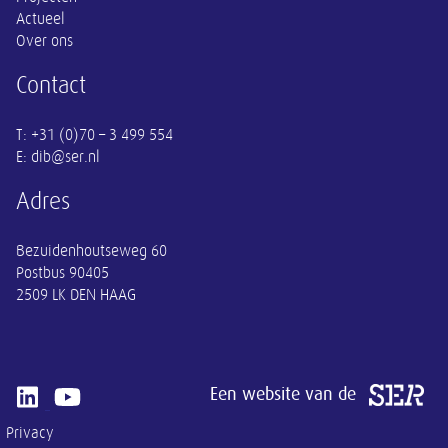
Actueel
Over ons
Contact
E: dib@ser.nl
Adres
Bezuidenhoutseweg 60
Postbus 90405
Een website van de
Open linkedin van SER
Open youtube van SER
Privacy