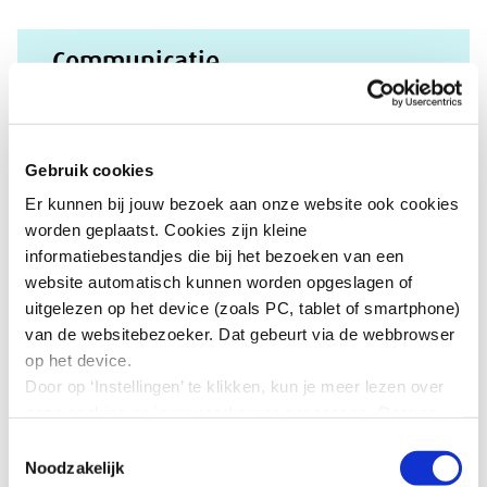
Communicatie
Met communicatie kun je mensen in- en
uitsluiten. Inclusief communiceren is een
Gebruik cookies
leerproces, het vraagt een bewuste
verandering, weg van het eigen perspectief
Er kunnen bij jouw bezoek aan onze website ook cookies
naar dat van een zo breed mogelijk publiek,
worden geplaatst. Cookies zijn kleine
met aandacht voor taal, beeld en
informatiebestandjes die bij het bezoeken van een
toegankelijkheid voor iedereen.
website automatisch kunnen worden opgeslagen of
uitgelezen op het device (zoals PC, tablet of smartphone)
van de websitebezoeker. Dat gebeurt via de webbrowser
Lees meer
op het device.
Door op ‘Instellingen’ te klikken, kun je meer lezen over
onze cookies en jouw voorkeuren aanpassen. Door op
’Akkoord’ te klikken, ga je akkoord met het gebruik van
Sociale en psychologische
Toestemmingsselectie
alle cookies zoals omschreven in onze cookieverklaring
Noodzakelijk
veiligheid