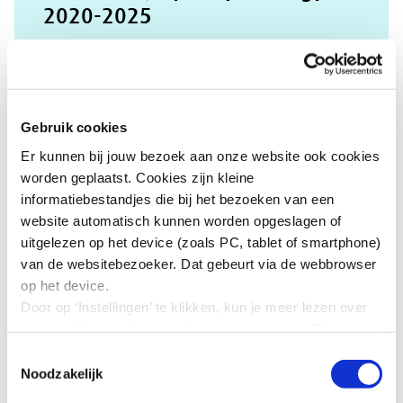
2020-2025
Lees meer
Gebruik cookies
Er kunnen bij jouw bezoek aan onze website ook cookies
worden geplaatst. Cookies zijn kleine
The Gender Equality Strategy
informatiebestandjes die bij het bezoeken van een
2020-2025
website automatisch kunnen worden opgeslagen of
uitgelezen op het device (zoals PC, tablet of smartphone)
van de websitebezoeker. Dat gebeurt via de webbrowser
Lees meer
op het device.
Door op ‘Instellingen’ te klikken, kun je meer lezen over
onze cookies en jouw voorkeuren aanpassen. Door op
’Akkoord’ te klikken, ga je akkoord met het gebruik van
Toestemmingsselectie
alle cookies zoals omschreven in onze cookieverklaring
Union of equality: Strategy for
Noodzakelijk
in deze cookiebanner. Door op ‘Alleen noodzakelijke