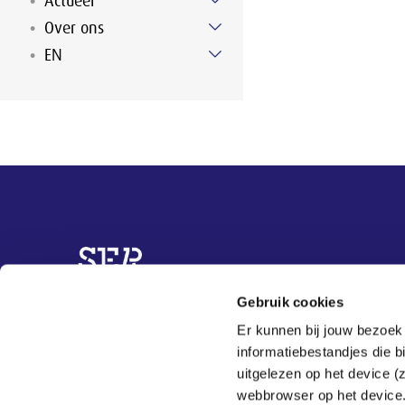
Actueel
Over ons
EN
Overige informatie
Gebruik cookies
Contact
Charter Diversiteit
Er kunnen bij jouw bezoek
Projecten
informatiebestandjes die 
Actueel
uitgelezen op het device (
Over ons
E: dib@ser.nl
webbrowser op het device