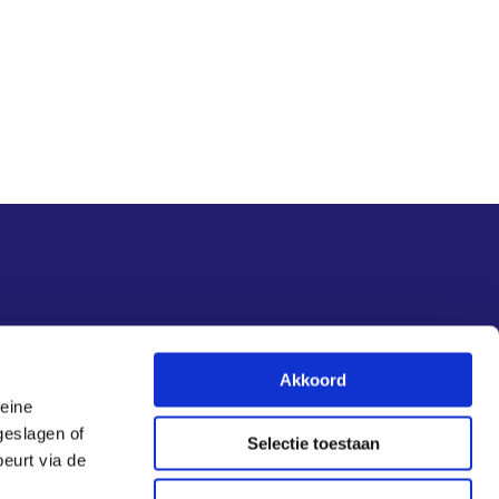
Akkoord
leine
geslagen of
Selectie toestaan
eurt via de