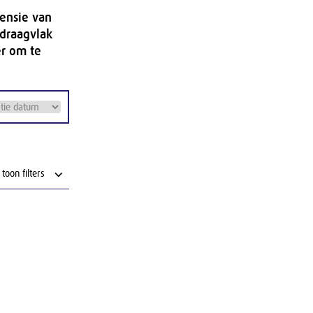
mensie van
 draagvlak
er om te
⌵
toon filters