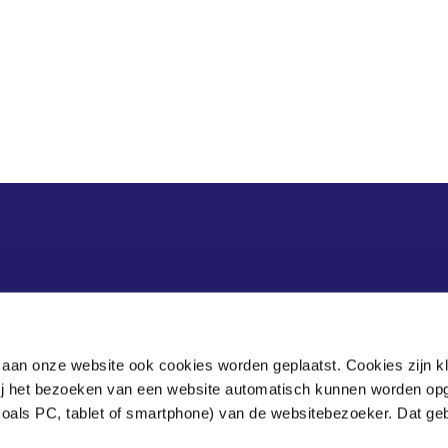
Adres
 aan onze website ook cookies worden geplaatst. Cookies zijn k
bij het bezoeken van een website automatisch kunnen worden op
Bezuidenhoutseweg 60
zoals PC, tablet of smartphone) van de websitebezoeker. Dat geb
Postbus 90405
.