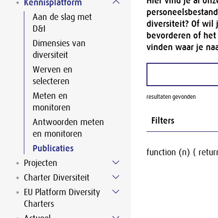
Hier vind je al on
Kennisplatform
personeelsbestand.
Aan de slag met
diversiteit? Of wi
D&I
bevorderen of het
Dimensies van
vinden waar je naa
diversiteit
Werven en
selecteren
Meten en
resultaten gevonden
monitoren
Filters
Antwoorden meten
en monitoren
Publicaties
function (n) { return
Projecten
Charter Diversiteit
EU Platform Diversity
Charters