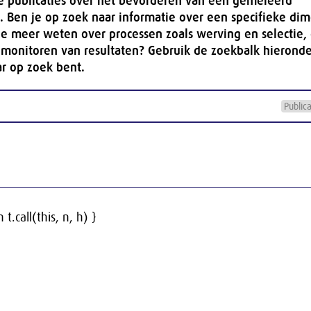
ze publicaties over het bevorderen van een gemêleerd
 Ben je op zoek naar informatie over een specifieke di
l je meer weten over processen zoals werving en selectie,
 monitoren van resultaten? Gebruik de zoekbalk hierond
r op zoek bent.
 t.call(this, n, h) }