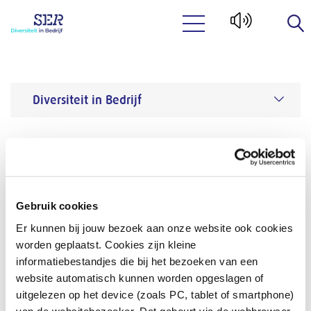
Naar hoofdinhoud
Diversiteit in Bedrijf
Diversiteit in Bedrijf
Actueel
Nieuwsbrief
Nieuwsbrief
Gebruik cookies
Wil je op de hoogte blijven van onze
Er kunnen bij jouw bezoek aan onze website ook cookies
bijeenkomsten, publicaties en laatste nieuws? Meld
worden geplaatst. Cookies zijn kleine
je dan aan voor onze nieuwsbrief.
informatiebestandjes die bij het bezoeken van een
website automatisch kunnen worden opgeslagen of
uitgelezen op het device (zoals PC, tablet of smartphone)
We sturen je om de week een nieuwsupdate op basis
van de websitebezoeker. Dat gebeurt via de webbrowser