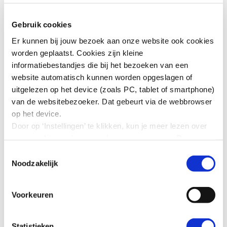
kennissessies
inspireren netwerkleden door het delen van
Gebruik cookies
actuele kennis en praktijkvoorbeelden van
aangesloten organisaties
Er kunnen bij jouw bezoek aan onze website ook cookies
worden geplaatst. Cookies zijn kleine
informatiebestandjes die bij het bezoeken van een
Voortgang en actuele stand van
website automatisch kunnen worden opgeslagen of
zaken
uitgelezen op het device (zoals PC, tablet of smartphone)
van de websitebezoeker. Dat gebeurt via de webbrowser
Juni 2026
op het device.
Mei 2026
Door op ‘Instellingen’ te klikken, kun je meer lezen over
Februari 2026
onze cookies en jouw voorkeuren aanpassen. Door op
December 2025
’Akkoord’ te klikken, ga je akkoord met het gebruik van
Toestemmingsselectie
Oktober 2025
alle cookies zoals omschreven in onze cookieverklaring
Noodzakelijk
in deze cookiebanner. Door op ‘Alleen noodzakelijke
cookies’ te klikken, plaatst onze website alleen
Voorkeuren
noodzakelijke cookies.
Hoe wij met jouw persoonsgegevens omgaan, kun je
lezen in onze
privacyverklaring
.
Statistieken