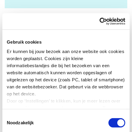
Gebruik cookies
Er kunnen bij jouw bezoek aan onze website ook cookies
Laatste nieuws
worden geplaatst. Cookies zijn kleine
informatiebestandjes die bij het bezoeken van een
31-07
Pride op de werkvloer
website automatisch kunnen worden opgeslagen of
02-07
Lhbtiqa+ inclusie vraagt om structurele inzet
uitgelezen op het device (zoals PC, tablet of smartphone)
en zichtbaarheid
van de websitebezoeker. Dat gebeurt via de webbrowser
op het device.
19-05
SER Diversiteit in Bedrijf verwelkomt negen
Door op ‘Instellingen’ te klikken, kun je meer lezen over
nieuwe bedrijven bij Charter Diversiteit
onze cookies en jouw voorkeuren aanpassen. Door op
’Akkoord’ te klikken, ga je akkoord met het gebruik van
Toestemmingsselectie
18-05
Stuur je initiatief in voor de SER Diversiteit in
alle cookies zoals omschreven in onze cookieverklaring
Noodzakelijk
Bedrijf Award
in deze cookiebanner. Door op ‘Alleen noodzakelijke