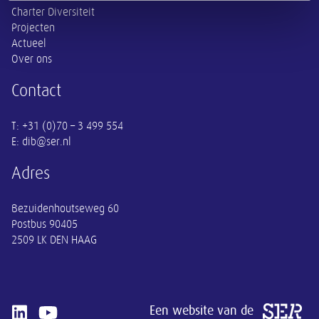
Charter Diversiteit
Projecten
Actueel
Over ons
Contact
E: dib@ser.nl
Adres
Bezuidenhoutseweg 60
Postbus 90405
Een website van de
Open linkedin van SER
Open youtube van SER