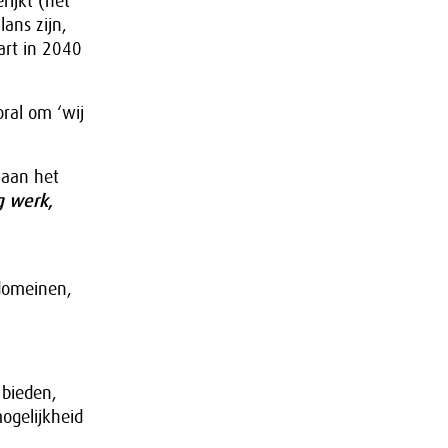
rijkt (het
ans zijn,
aart in 2040
ral om ‘wij
 aan het
g werk
,
domeinen,
 bieden,
ogelijkheid