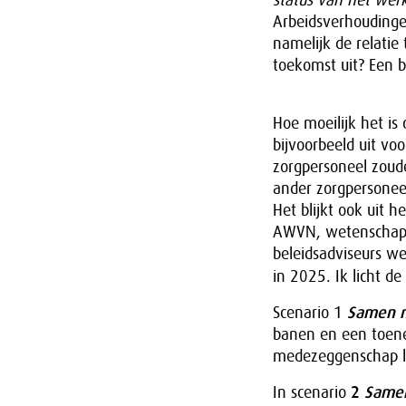
status van het wer
Arbeidsverhoudingen
namelijk de relatie
toekomst uit? Een 
Hoe moeilijk het is
bijvoorbeeld uit vo
zorgpersoneel zou
ander zorgpersonee
Het blijkt ook uit
AWVN, wetenschapp
beleidsadviseurs 
in 2025. Ik licht de
Scenario 1
Samen 
banen en een toene
medezeggenschap li
In scenario
2
Same