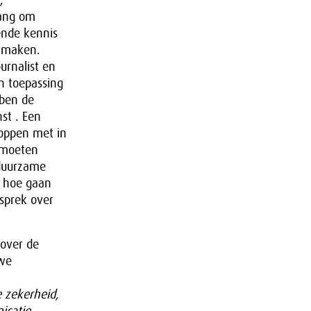
,
lang om
ende kennis
e maken.
urnalist en
an toepassing
bben de
nst . Een
toppen met in
 moeten
 duurzame
r hoe gaan
sprek over
 over de
 we
e zekerheid,