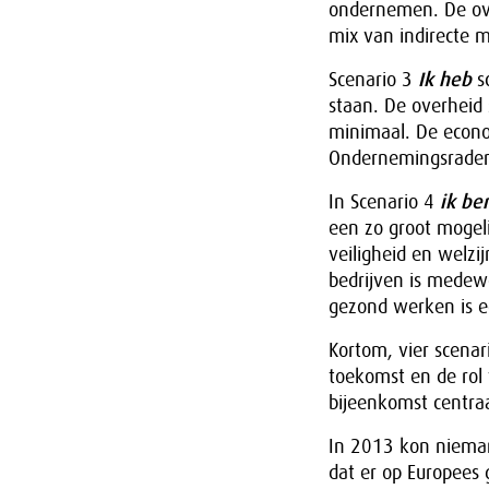
ondernemen. De over
mix van indirecte
Scenario 3
Ik heb
s
staan. De overheid 
minimaal. De econo
Ondernemingsraden i
In Scenario 4
ik be
een zo groot mogeli
veiligheid en welz
bedrijven is medewe
gezond werken is e
Kortom, vier scenar
toekomst en de rol 
bijeenkomst centraa
In 2013 kon nieman
dat er op Europees 