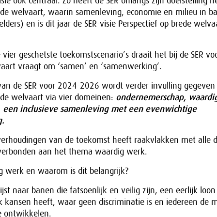
ie ook centraal. Zo heeft de SER onlangs zijn doelstelling he
de welvaart, waarin samenleving, economie en milieu in bal
elders) en is dit jaar de SER-visie Perspectief op brede welv
ier geschetste toekomstscenario’s draait het bij de SER voo
aart vraagt om ‘samen’ en ‘samenwerking’.
an de SER voor 2024-2026 wordt verder invulling gegeven
de welvaart via vier domeinen:
ondernemerschap
,
waardi
n
een inclusieve samenleving met een evenwichtige
g.
erhoudingen van de toekomst heeft raakvlakken met alle 
 verbonden aan het thema waardig werk.
g werk en waarom is dit belangrijk?
t naar banen die fatsoenlijk en veilig zijn, een eerlijk loon
k kansen heeft, waar geen discriminatie is en iedereen de m
e ontwikkelen.