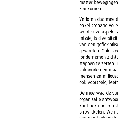
matter bewegingen 
zou komen.
Verloren daarmee d
enkel scenario voll
werden voorspeld. Z
missie, is diversite
van een geflexibil
geworden. Ook is e
ondernemen zichtba
stappen te zetten.
vakbonden en maats
mensen en milieusch
ook voorspeld, lee
De meerwaarde van 
organisatie antwoo
kunt ook nog een st
ontwikkelen. We no