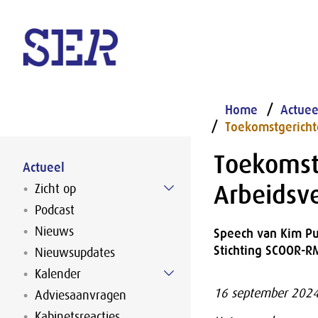
Naar hoofdinhoud
Home
Actuee
Toekomstgericht
Toekomst
Actueel
Arbeidsv
Zicht op
Podcast
Nieuws
Speech van Kim Pu
Stichting SCOOR-R
Nieuwsupdates
Kalender
16 september 202
Adviesaanvragen
Kabinetsreacties