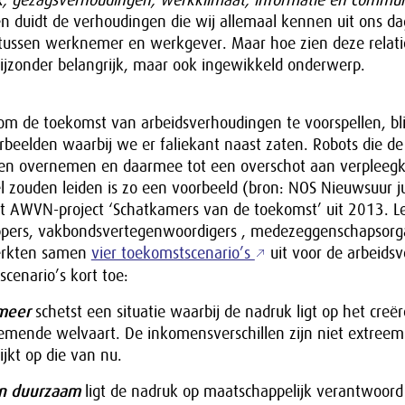
k, gezagsverhoudingen, werkklimaat, informatie en commun
 duidt de verhoudingen die wij allemaal kennen uit ons dag
 tussen werknemer en werkgever. Maar hoe zien deze relatie
bijzonder belangrijk, maar ook ingewikkeld onderwerp.
 om de toekomst van arbeidsverhoudingen te voorspellen, bli
orbeelden waarbij we er faliekant naast zaten. Robots die d
den overnemen en daarmee tot een overschot aan verpleeg
l zouden leiden is zo een voorbeeld (bron: NOS Nieuwsuur j
 het AWVN-project ‘Schatkamers van de toekomst’ uit 2013. 
ers, vakbondsvertegenwoordigers , medezeggenschapsorg
werkten samen
vier toekomstscenario’s
uit voor de arbeids
 scenario’s kort toe:
meer
schetst een situatie waarbij de nadruk ligt op het creë
mende welvaart. De inkomensverschillen zijn niet extreem
jkt op die van nu.
n duurzaam
ligt de nadruk op maatschappelijk verantwoord