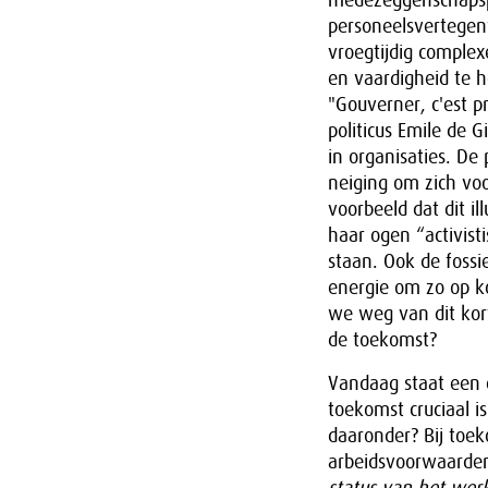
medezeggenschapspr
personeelsvertegen
vroegtijdig comple
en vaardigheid te 
"Gouverner, c'est p
politicus Emile de G
in organisaties. De 
neiging om zich voor
voorbeeld dat dit i
haar ogen “activis
staan. Ook de fossi
energie om zo op k
we weg van dit kor
de toekomst?
Vandaag staat een c
toekomst cruciaal 
daaronder? Bij toe
arbeidsvoorwaarde