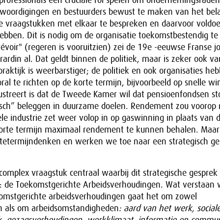
ofessionals een cruciale rol spelen om ondernemingsraden
woordigingen en bestuurders bewust te maken van het be
xe vraagstukken met elkaar te bespreken en daarvoor voldo
hebben. Dit is nodig om de organisatie toekomstbestendig t
révoir" (regeren is vooruitzien) zei de 19e -eeuwse Franse jo
irardin al. Dat geldt binnen de politiek, maar is zeker ook v
praktijk is weerbarstiger; de politiek en ook organisaties he
al te richten op de korte termijn, bijvoorbeeld op snelle wi
llustreert is dat de Tweede Kamer wil dat pensioenfondsen s
tisch” beleggen in duurzame doelen. Rendement zou voorop
ele industrie zet weer volop in op gaswinning in plaats van
orte termijn maximaal rendement te kunnen behalen. Maa
tetermijndenken en werken we toe naar een strategisch ge
omplex vraagstuk centraal waarbij dit strategische gesprek
is: de Toekomstgerichte Arbeidsverhoudingen. Wat verstaan
komstgerichte arbeidsverhoudingen gaat het om zowel
n als om arbeidsomstandigheden
: aard van het werk, social