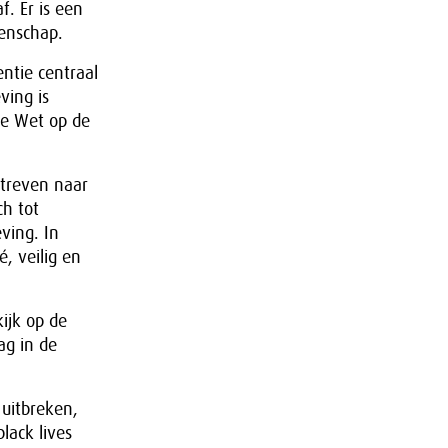
. Er is een
enschap.
ntie centraal
ving is
De Wet op de
streven naar
ch tot
eving.
In
, veilig en
ijk op de
ag in de
uitbreken,
lack lives