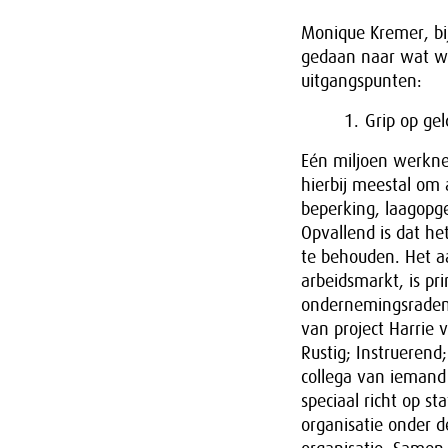
Monique Kremer, bi
gedaan naar wat w
uitgangspunten:
Grip op gel
Eén miljoen werkn
hierbij meestal om
beperking, laagopg
Opvallend is dat h
te behouden. Het a
arbeidsmarkt, is p
ondernemingsraden 
van project Harrie 
Rustig; Instruerend;
collega van iemand 
speciaal richt op s
organisatie onder d