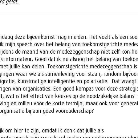
d geldt.
,
vandaag deze bijeenkomst mag inleiden. Het voelt als een soo
ik mijn speech over het belang van toekomstgerichte med
 tijdens de maand van de medezeggenschap niet zelf kon h
ls informateur. Goed dat ik nu alsnog het belang van toeko
t jullie kan delen. Toekomstgerichte medezeggenschap is 
agingen waar we als samenleving voor staan, rondom bijvoo
igratie, kunstmatige intelligentie en polarisatie. Dat vraag
ingen van organisaties. Een goed kompas voor deze strategi
t; wat is het effect van keuzes op de noodzakelijke balans
ing en milieu voor de korte termijn, maar ook voor generat
organisatie bij aan goed voorouderschap?
jk om hier te zijn, omdat ik denk dat jullie als