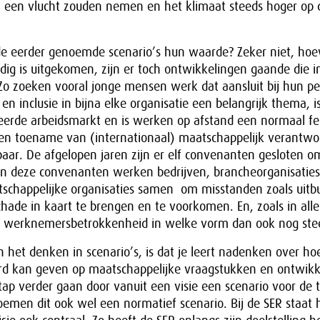
een vlucht zouden nemen en het klimaat steeds hoger op
e eerder genoemde scenario’s hun waarde? Zeker niet, ho
edig is uitgekomen, zijn er toch ontwikkelingen gaande die i
o zoeken vooral jonge mensen werk dat aansluit bij hun pe
it en inclusie in bijna elke organisatie een belangrijk thema, i
iseerde arbeidsmarkt en is werken op afstand een normaal 
en toename van (internationaal) maatschappelijk verantwo
ar. De afgelopen jaren zijn er elf convenanten gesloten om
 In deze convenanten werken bedrijven, brancheorganisaties
chappelijke organisaties samen om misstanden zoals uitbu
ade in kaart te brengen en te voorkomen. En, zoals in alle
ft werknemersbetrokkenheid in welke vorm dan ook nog ste
het denken in scenario’s, is dat je leert nadenken over ho
rd kan geven op maatschappelijke vraagstukken en ontwikk
ap verder gaan door vanuit een visie een scenario voor de 
emen dit ook wel een normatief scenario. Bij de SER staat 