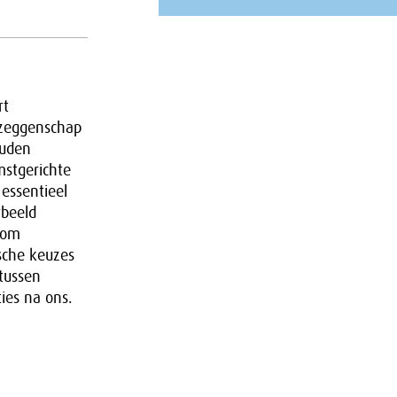
rt
ezeggenschap
ouden
mstgerichte
essentieel
rbeeld
t om
sche keuzes
 tussen
ies na ons.