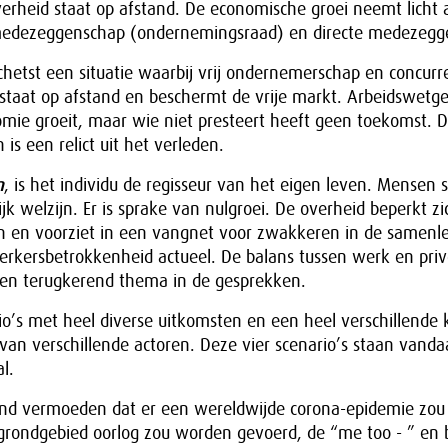
heid staat op afstand. De economische groei neemt licht af
 medezeggenschap (ondernemingsraad) en directe medezegg
chetst een situatie waarbij vrij ondernemerschap en concurre
staat op afstand en beschermt de vrije markt. Arbeidswetge
mie groeit, maar wie niet presteert heeft geen toekomst. 
s een relict uit het verleden.
n
, is het individu de regisseur van het eigen leven. Mensen 
jk welzijn. Er is sprake van nulgroei. De overheid beperkt zi
ijn en voorziet in een vangnet voor zwakkeren in de samenl
rkersbetrokkenheid actueel. De balans tussen werk en privé
en terugkerend thema in de gesprekken.
io’s met heel diverse uitkomsten en een heel verschillende k
van verschillende actoren. Deze vier scenario’s staan vanda
l.
d vermoeden dat er een wereldwijde corona-epidemie zou 
grondgebied oorlog zou worden gevoerd, de “me too - ” en b