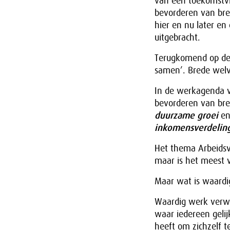
van een toekomstvis
bevorderen van bre
hier en nu later en 
uitgebracht.
Terugkomend op de v
samen’. Brede welv
In de werkagenda v
bevorderen van bre
duurzame groei
e
inkomensverdelin
Het thema Arbeidsv
maar is het meest
Maar wat is waardi
Waardig werk verwijs
waar iedereen gelij
heeft om zichzelf t