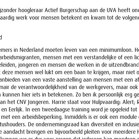
jzonder hoogleraar Actief Burgerschap aan de UVA heeft on
aardig werk voor mensen betekent en kwam tot de volgend
d
emers in Nederland moeten leven van een minimumloon. H
 arbeidsmigranten, mensen met een verstandelijke of een li
eleiden, jongeren en mensen die werken in de uitzendbranc
et deze mensen wel lukt om een baan te krijgen, maar niet
anbieden van een vaste aanstelling aan mensen met een af
rimair de verantwoordelijkheid van de werkgevers, maar ook
kunnen hier iets in betekenen. Zo ben ik persoonlijk erg 
van het CNV Jongeren. Harrie staat voor Hulpvaardig: Alert; R
 en Eerlijk. In een tweedaagse training word je opgeleid tot 
met een arbeidsbeperking. Inmiddels is er ook een module d
tatushouders. De ondernemingsraad kan diversiteit en inclus
e aandacht brengen en bijvoorbeeld pleiten voor meerdere H