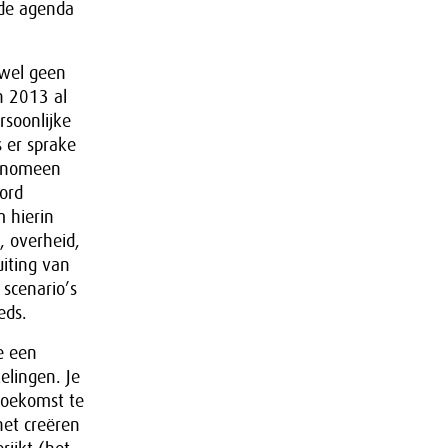
 de agenda
ewel geen
n 2013 al
rsoonlijke
s er sprake
fenomeen
ord
 hierin
, overheid,
iting van
 scenario’s
eds.
e een
elingen. Je
toekomst te
het creëren