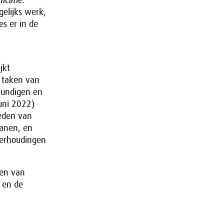
icatie
.
elijks werk,
s er in de
jkt
e taken van
kundigen en
uni 2022)
Leden van
anen, en
verhoudingen
ren van
 en de