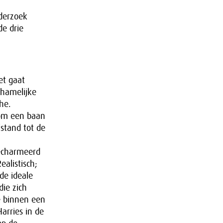
derzoek
e drie
et gaat
chamelijke
he.
 om een baan
stand tot de
gecharmeerd
ealistisch;
de ideale
ie zich
ie binnen een
arries in de