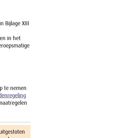
 Bijlage XIII
en in het
beroepsmatige
op te nemen
denregeling
 maatregelen
uitgestoten