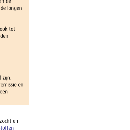
an de
n de longen
ook tot
rden
 zijn.
remissie en
 een
rzocht en
stoffen