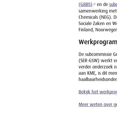
(GBBS)
en de
subc
samenwerking met d
Chemicals (NEG). De
Sociale Zaken en 
Finland, Noorwege
Werkprogra
De subcommissie Gr
(SER-GSW) werkt vo
verder onderzoek na
aan KME, is dit me
haalbaarheidsonder
Bekijk het werkpr
Meer weten over ge