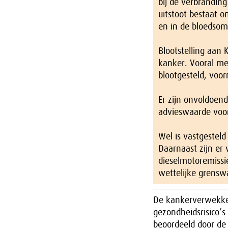
bij de verbrandin
uitstoot bestaat o
en in de bloedso
Blootstelling aan
kanker. Vooral m
blootgesteld, voo
Er zijn onvoldoe
advieswaarde voor
Wel is vastgesteld
Daarnaast zijn er
dieselmotoremiss
wettelijke grensw
De kankerverwekke
gezondheidsrisico’s
beoordeeld door d