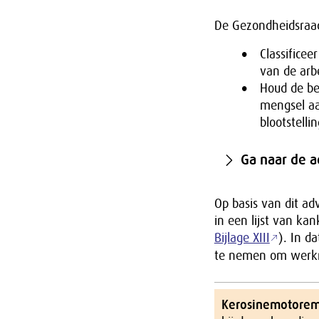
De Gezondheidsraad
Classificee
van de arb
Houd de be
mengsel aa
blootstelli
Ga naar de 
Op basis van dit a
in een lijst van ka
Bijlage XIII
). In d
te nemen om werk
Kerosinemotorem