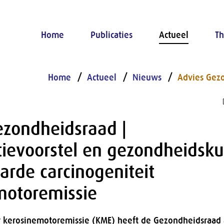
Home
Publicaties
Actueel
Th
Home
Actueel
Nieuws
Advies Gez
ezondheidsraad |
atievoorstel en gezondheidsk
rde carcinogeniteit
motoremissie
 kerosinemotoremissie (KME) heeft de Gezondheidsraad 