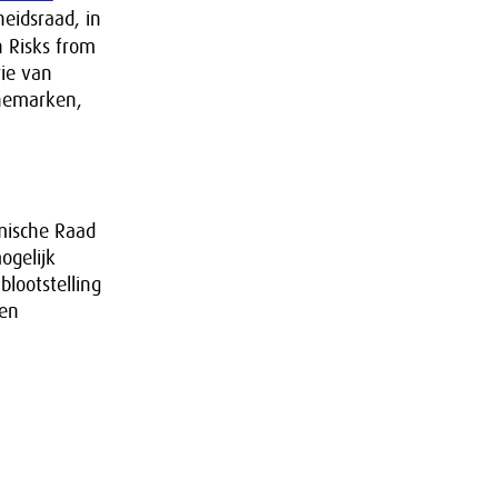
eidsraad, in
 Risks from
rie van
nemarken,
mische Raad
ogelijk
blootstelling
een