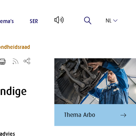
NL
ema's
SER
EN
ondheidsraad
undige
Thema Arbo
advies