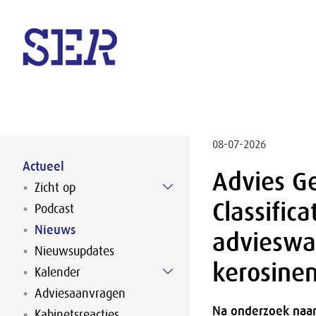
Naar hoofdinhoud
08-07-2026
Actueel
Advies G
Zicht op
Classific
Podcast
Nieuws
advieswaa
Nieuwsupdates
kerosine
Kalender
Adviesaanvragen
Na onderzoek naar
Kabinetsreacties