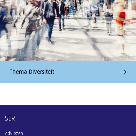
Thema Diversiteit
Overige informatie
SER
Adviezen