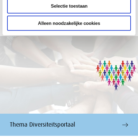
bedrijfsleven te analyseren, zo toont het artikel
“De
Selectie toestaan
genderloonkloof en genderdiversiteit aan de top”
in
Ondernemingsrecht (2024/57) aan.
Alleen noodzakelijke cookies
Thema Diversiteitsportaal