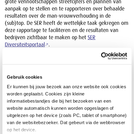
grote vennootschappen streefcijfers en plannen van
aanpak op te stellen en te rapporteren over behaalde
resultaten over de man-vrouwverhouding in de
(sub)top. De SER heeft de wettelijke taak gekregen om
deze rapportage te faciliteren en de resultaten van
bedrijven zichtbaar te maken op het
SER
Diversiteitsportaal
.
Wet ingroeiquotum en streefcijfers
Sinds 1 januari 2022 is de
wet ingroeiquotum en
Gebruik cookies
streefcijfers
van kracht. Deze wet heeft tot doel een
Er kunnen bij jouw bezoek aan onze website ook cookies
evenwichtigere man-vrouwverhouding in de (sub)top
worden geplaatst. Cookies zijn kleine
van bedrijven te bewerkstelligen. Voor
informatiebestandjes die bij het bezoeken van een
beursgenoteerde bedrijven betekent dit dat hun RvC
website automatisch kunnen worden opgeslagen of
bestaat uit ten minste een derde vrouw en ten minste
uitgelezen op het device (zoals PC, tablet of smartphone)
een derde man.
van de websitebezoeker. Dat gebeurt via de webbrowser
SER Monitor Genderbalans en
op het device.