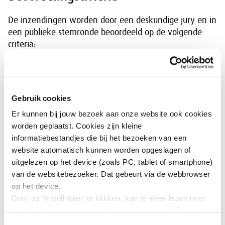
De inzendingen worden door een deskundige jury en in
een publieke stemronde beoordeeld op de volgende
criteria:
Vernieuwing: Gaat het initiatief verder dan
bestaande aanpakken?
Effectiviteit: Welke aantoonbare resultaten
Gebruik cookies
heeft het initiatief opgeleverd?
Duurzaamheid: Is het initiatief structureel
Er kunnen bij jouw bezoek aan onze website ook cookies
ingebed in de organisatie?
worden geplaatst. Cookies zijn kleine
Overdraagbaarheid: Kan het initiatief andere
informatiebestandjes die bij het bezoeken van een
organisaties inspireren en door anderen
website automatisch kunnen worden opgeslagen of
worden toegepast?
uitgelezen op het device (zoals PC, tablet of smartphone)
van de websitebezoeker. Dat gebeurt via de webbrowser
Wil je kans maken?
op het device.
Reageer dan vóór 14 juni 2026 via het
Door op ‘Instellingen’ te klikken, kun je meer lezen over
inzendingsformulier
. Dit jaar kunnen voor het eerst
onze cookies en jouw voorkeuren aanpassen. Door op
alle organisaties meedoen, dus ook degenen die niet
’Akkoord’ te klikken, ga je akkoord met het gebruik van