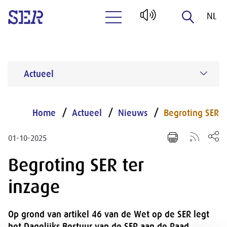
NL
Naar hoofdinhoud
EN
Actueel
Home
Actueel
Nieuws
Begroting SER
01-10-2025
Begroting SER ter
inzage
Op grond van artikel 46 van de Wet op de SER legt
het Dagelijks Bestuur van de SER aan de Raad