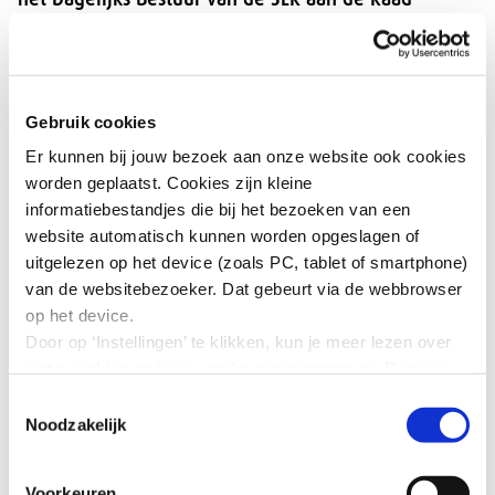
uiterlijk 1 oktober een begroting voor het komende
jaar voor. De begroting ligt tijdens kantooruren ter
inzage op het kantoor van de SER aan de
Bezuidenhoutseweg 60 te Den Haag. De begroting
Gebruik cookies
wordt schriftelijk op 22 oktober vastgesteld.
Er kunnen bij jouw bezoek aan onze website ook cookies
worden geplaatst. Cookies zijn kleine
informatiebestandjes die bij het bezoeken van een
website automatisch kunnen worden opgeslagen of
uitgelezen op het device (zoals PC, tablet of smartphone)
van de websitebezoeker. Dat gebeurt via de webbrowser
op het device.
Door op ‘Instellingen’ te klikken, kun je meer lezen over
onze cookies en jouw voorkeuren aanpassen. Door op
’Akkoord’ te klikken, ga je akkoord met het gebruik van
Toestemmingsselectie
© Christiaan Krouwels
alle cookies zoals omschreven in onze cookieverklaring
Noodzakelijk
in deze cookiebanner. Door op ‘Alleen noodzakelijke
cookies’ te klikken, plaatst onze website alleen
Voorkeuren