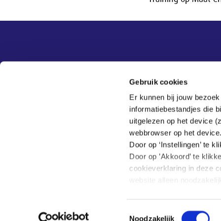
Overige informatie
SER
Contact
Gebruik cookies
Adviezen
Contact
Er kunnen bij jouw bezoek
Publicaties
Tel:
070 - 3 499 499
informatiebestandjes die 
Actueel
Veelgestelde vragen
uitgelezen op het device (
Thema's
webbrowser op het device
SER
Door op ‘Instellingen’ te 
Door op ’Akkoord’ te klikk
cookieverklaring in deze c
website alleen noodzakeli
Hoe wij met jouw persoon
Toestemmingsselectie
Home
Privacy
Klachten
Noodzakelijk