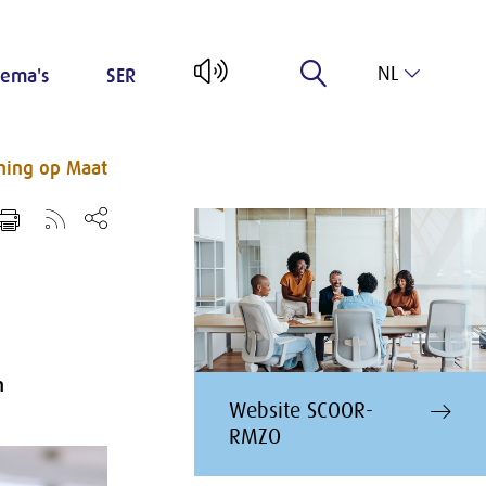
NL
ema's
SER
EN
ining op Maat
n
Website SCOOR-
RMZO