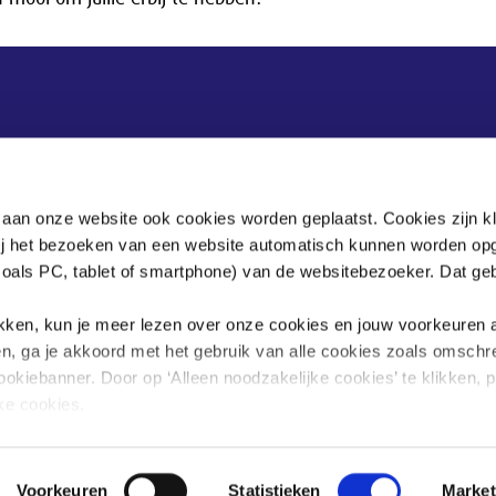
Postadres
Postbus 90405
 aan onze website ook cookies worden geplaatst. Cookies zijn k
2509 LK Den Haag
bij het bezoeken van een website automatisch kunnen worden op
zoals PC, tablet of smartphone) van de websitebezoeker. Dat geb
.
klikken, kun je meer lezen over onze cookies en jouw voorkeuren
en, ga je akkoord met het gebruik van alle cookies zoals omschr
ookiebanner. Door op ‘Alleen noodzakelijke cookies’ te klikken, p
jke cookies.
sgegevens omgaan, kun je lezen in onze
privacyverklaring
.
Voorkeuren
Statistieken
Market