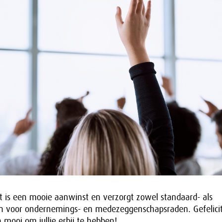
t is een mooie aanwinst en verzorgt zowel standaard- als
n voor ondernemings- en medezeggenschapsraden. Gefelici
 mooi om jullie erbij te hebben!