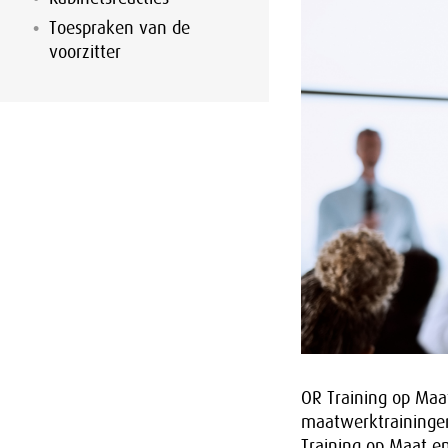
Toespraken van de
voorzitter
OR Training op Maa
maatwerktraininge
Training op Maat en