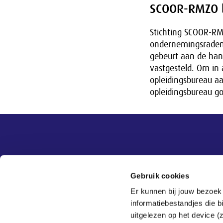
SCOOR-RMZO b
Stichting SCOOR-RM
ondernemingsraden, 
gebeurt aan de han
vastgesteld. Om in
opleidingsbureau a
opleidingsbureau go
Overige informatie
SER
Contact
Gebruik cookies
Adviezen
Contact
Er kunnen bij jouw bezoek
Publicaties
Tel:
070 - 3 499 499
informatiebestandjes die 
Actueel
Veelgestelde vragen
uitgelezen op het device (
Thema's