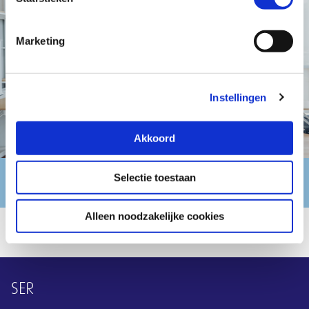
Marketing
Instellingen
Akkoord
Selectie toestaan
Website SCOOR-RMZO
Alleen noodzakelijke cookies
Overige informatie
SER