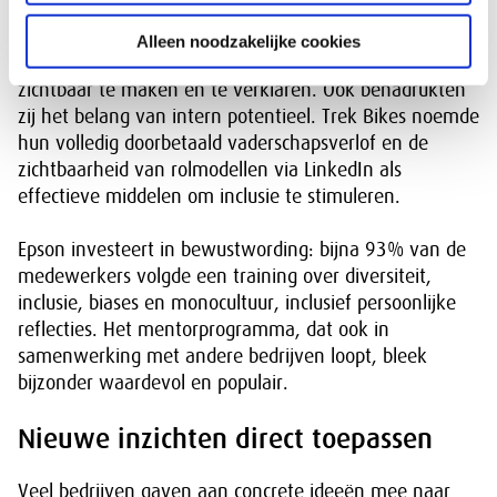
voorbeelden van maatregelen die al worden ingezet.
IKEA voert jaarlijks een audit uit op gelijke beloning om
Alleen noodzakelijke cookies
eventuele verschillen tussen mannen en vrouwen
zichtbaar te maken en te verklaren. Ook benadrukten
zij het belang van intern potentieel. Trek Bikes noemde
hun volledig doorbetaald vaderschapsverlof en de
zichtbaarheid van rolmodellen via LinkedIn als
effectieve middelen om inclusie te stimuleren.
Epson investeert in bewustwording: bijna 93% van de
medewerkers volgde een training over diversiteit,
inclusie, biases en monocultuur, inclusief persoonlijke
reflecties. Het mentorprogramma, dat ook in
samenwerking met andere bedrijven loopt, bleek
bijzonder waardevol en populair.
Nieuwe inzichten direct toepassen
Veel bedrijven gaven aan concrete ideeën mee naar