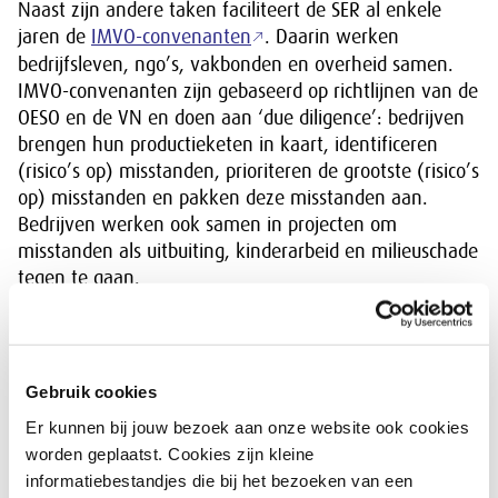
Naast zijn andere taken faciliteert de SER al enkele
jaren de
IMVO-convenanten
. Daarin werken
bedrijfsleven, ngo’s, vakbonden en overheid samen.
IMVO-convenanten zijn gebaseerd op richtlijnen van de
OESO en de VN en doen aan ‘due diligence’: bedrijven
brengen hun productieketen in kaart, identificeren
(risico’s op) misstanden, prioriteren de grootste (risico’s
op) misstanden en pakken deze misstanden aan.
Bedrijven werken ook samen in projecten om
misstanden als uitbuiting, kinderarbeid en milieuschade
tegen te gaan.
Het advies “Kansen pakken en risico’s beheersen” is
voorbereid door de SER-commissie IMVO onder
voorzitterschap van Mariëtte Hamer en wordt
Gebruik cookies
vastgesteld in de raadsvergadering op 18 oktober
Er kunnen bij jouw bezoek aan onze website ook cookies
2019.
worden geplaatst. Cookies zijn kleine
informatiebestandjes die bij het bezoeken van een
Download: