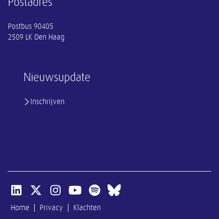
Postadres
Postbus 90405
2509 LK Den Haag
Nieuwsupdate
Inschrijven
Open linkedin van SER
Open x-twitter van SER
Open instagram van SER
Open youtube van SER
Open spotify van SER
Open bluesky van SER
Home
Privacy
Klachten