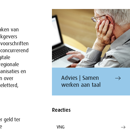
maken van
rkgevers
voorschriften
concurrerend
itale
regionale
anisaties en
Advies | Samen
n over
werken aan taal
eletterd,
Reacties
r geld ter
e
VNG