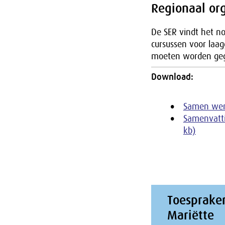
Regionaal or
De SER vindt het n
cursussen voor laa
moeten worden geg
Download:
Samen werk
Samenvatti
kb)
Toesprake
Mariëtte