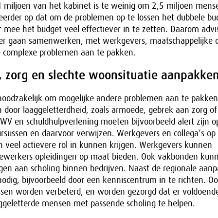
miljoen van het kabinet is te weinig om 2,5 miljoen mens
r eerder op dat om de problemen op te lossen het dubbele bud
r mee het budget veel effectiever in te zetten. Daarom advi
r gaan samenwerken, met werkgevers, maatschappelijke o
e complexe problemen aan te pakken.
, zorg en slechte woonsituatie aanpakke
oodzakelijk om mogelijke andere problemen aan te pakken
 door laaggeletterdheid, zoals armoede, gebrek aan zorg of
WV en schuldhulpverlening moeten bijvoorbeeld alert zijn o
ursussen en daarvoor verwijzen. Werkgevers en collega’s op
n veel actievere rol in kunnen krijgen. Werkgevers kunnen
ewerkers opleidingen op maat bieden. Ook vakbonden kunn
en aan scholing binnen bedrijven. Naast de regionale aanp
nodig, bijvoorbeeld door een kenniscentrum in te richten. O
ussen worden verbeterd, en worden gezorgd dat er voldoende
aggeletterde mensen met passende scholing te helpen.