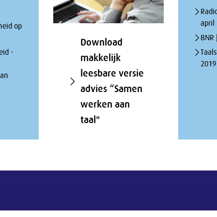
Radio
april
heid op
BNR |
Download
eid -
Taals
makkelijk
2019
leesbare versie
aan
advies “Samen
werken aan
taal"