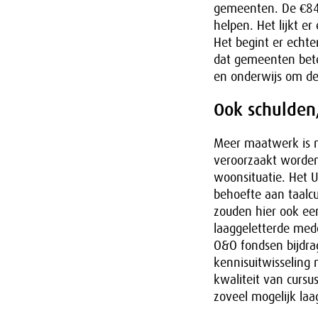
gemeenten. De €84 
helpen. Het lijkt e
Het begint er echte
dat gemeenten bete
en onderwijs om d
Ook schulden
Meer maatwerk is n
veroorzaakt worden
woonsituatie. Het U
behoefte aan taalc
zouden hier ook ee
laaggeletterde med
O&O fondsen bijdrag
kennisuitwisseling 
kwaliteit van curs
zoveel mogelijk la