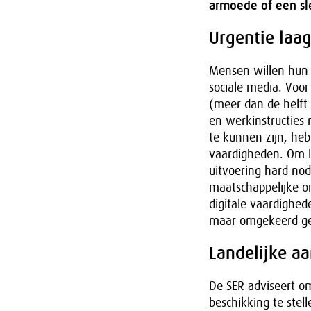
armoede of een sl
Urgentie laa
Mensen willen hun 
sociale media. Voor
(meer dan de helft 
en werkinstructies
te kunnen zijn, he
vaardigheden. Om la
uitvoering hard no
maatschappelijke o
digitale vaardighed
maar omgekeerd gel
Landelijke a
De SER adviseert om
beschikking te stell