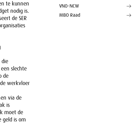
en te kunnen
VNO-NCW
get nodig is.
MBO Raad
seert de SER
rganisaties
n
 die
 een slechte
p de
 de werkvloer
en via de
ak is
ok moet de
 geld is om