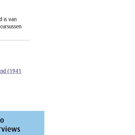
d is van
 cursussen
eid (1941
io
rviews