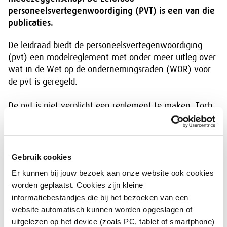
personeelsvertegenwoordiging (PVT) is een van die
publicaties.
De leidraad biedt de personeelsvertegenwoordiging
(pvt) een modelreglement met onder meer uitleg over
wat in de Wet op de ondernemingsraden (WOR) voor
de pvt is geregeld.
De pvt is niet verplicht een reglement te maken. Toch
kan het verstandig zijn, met name voor de
verkiezingen van de pvt en voor haar werkwijze,
bepaalde regels op te stellen. Deze regels kunnen het
functioneren van de pvt binnen de onderneming
Gebruik cookies
bevorderen. De SER biedt in het modelreglement
Er kunnen bij jouw bezoek aan onze website ook cookies
suggesties voor dergelijke regels.
worden geplaatst. Cookies zijn kleine
informatiebestandjes die bij het bezoeken van een
Een goed functionerende
website automatisch kunnen worden opgeslagen of
personeelsvertegenwoordiging is van belang voor de
uitgelezen op het device (zoals PC, tablet of smartphone)