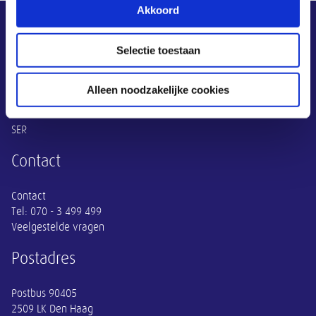
Akkoord
Overige informatie
SER
Selectie toestaan
Adviezen
Publicaties
Alleen noodzakelijke cookies
Actueel
Thema's
SER
Contact
Contact
Tel:
070 - 3 499 499
Veelgestelde vragen
Postadres
Postbus 90405
2509 LK Den Haag