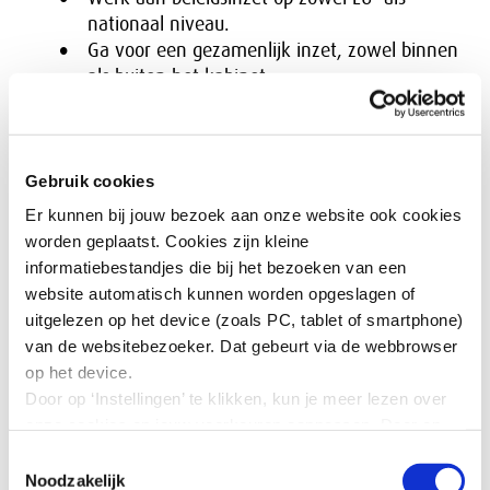
nationaal niveau.
Ga voor een gezamenlijk inzet, zowel binnen
als buiten het kabinet.
De SER gaat de komende tijd verkennen op welke
manier de sociale partners zouden kunnen bijdragen
aan het bereiken van een doorbraak in de
Gebruik cookies
grondstoffentransitie.
Er kunnen bij jouw bezoek aan onze website ook cookies
worden geplaatst. Cookies zijn kleine
Download:
informatiebestandjes die bij het bezoeken van een
website automatisch kunnen worden opgeslagen of
uitgelezen op het device (zoals PC, tablet of smartphone)
Grondstoffentransitie naar een circulaire
van de websitebezoeker. Dat gebeurt via de webbrowser
economie cruciaal voor strategische autonomie
op het device.
(92 kb)
Door op ‘Instellingen’ te klikken, kun je meer lezen over
onze cookies en jouw voorkeuren aanpassen. Door op
’Akkoord’ te klikken, ga je akkoord met het gebruik van
SER-adviezen
Toestemmingsselectie
alle cookies zoals omschreven in onze cookieverklaring
Noodzakelijk