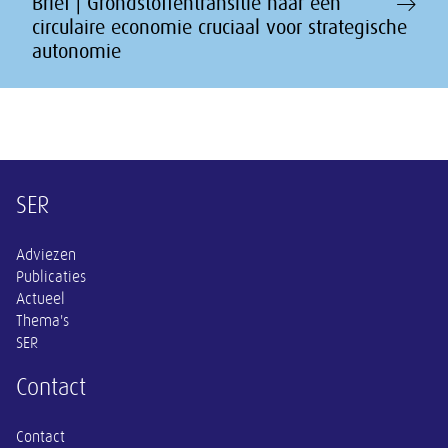
Brief | Grondstoffentransitie naar een
circulaire economie cruciaal voor strategische
autonomie
Overige informatie
SER
Adviezen
Publicaties
Actueel
Thema's
SER
Contact
Contact