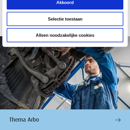
Aanmelden SER Nieuwsupdate
Akkoord
Selectie toestaan
Alleen noodzakelijke cookies
Thema Arbo