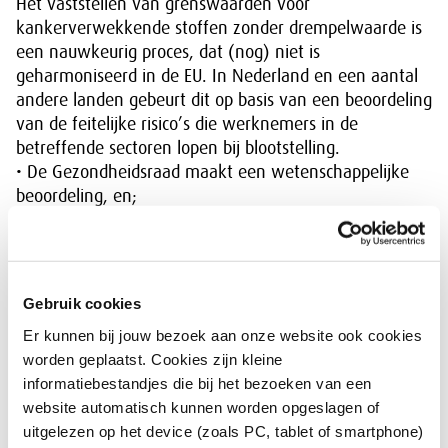
Het vaststellen van grenswaarden voor
kankerverwekkende stoffen zonder drempelwaarde is
een nauwkeurig proces, dat (nog) niet is
geharmoniseerd in de EU. In Nederland en een aantal
andere landen gebeurt dit op basis van een beoordeling
van de feitelijke risico’s die werknemers in de
betreffende sectoren lopen bij blootstelling.
• De Gezondheidsraad maakt een wetenschappelijke
beoordeling, en;
• Binnen SER-GSW wordt met de sociale partners een
haalbare grenswaarde afgeleid.
Ga voor meer info naar het
dossier gevaarlijke stoffen
Gebruik cookies
Er kunnen bij jouw bezoek aan onze website ook cookies
worden geplaatst. Cookies zijn kleine
Download de Engelse notitie
informatiebestandjes die bij het bezoeken van een
website automatisch kunnen worden opgeslagen of
uitgelezen op het device (zoals PC, tablet of smartphone)