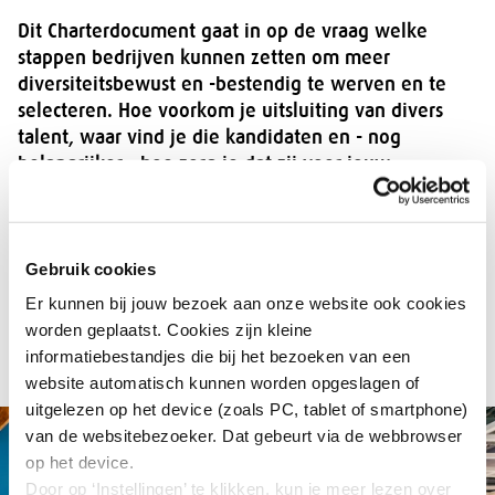
Dit Charterdocument gaat in op de vraag welke
stappen bedrijven kunnen zetten om meer
diversiteitsbewust en -bestendig te werven en te
selecteren. Hoe voorkom je uitsluiting van divers
talent, waar vind je die kandidaten en - nog
belangrijker - hoe zorg je dat zij voor jouw
organisatie kiezen?
Download:
Gebruik cookies
Er kunnen bij jouw bezoek aan onze website ook cookies
Charterdocument Divers werven en selecteren
worden geplaatst. Cookies zijn kleine
(4637 kb)
informatiebestandjes die bij het bezoeken van een
website automatisch kunnen worden opgeslagen of
uitgelezen op het device (zoals PC, tablet of smartphone)
van de websitebezoeker. Dat gebeurt via de webbrowser
op het device.
Door op ‘Instellingen’ te klikken, kun je meer lezen over