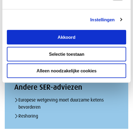
Zicht op: magazine artikelen
Instellingen
Europa op een keerpunt
Akkoord
Waarom hebben we Europa nodig?
De sociaaleconomische gevolgen van de Oekraïne-
Selectie toestaan
oorlog: alles wordt duurder
Alleen noodzakelijke cookies
Andere SER-adviezen
Europese wetgeving moet duurzame ketens
bevorderen
Reshoring