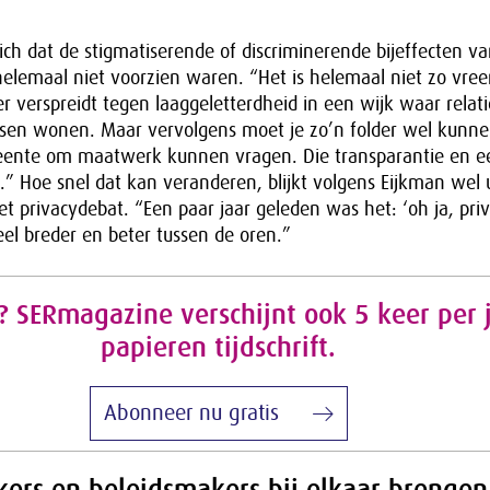
zich dat de stigmatiserende of discriminerende bijeffecten v
 helemaal niet voorzien waren. “Het is helemaal niet zo vree
 verspreidt tegen laaggeletterdheid in een wijk waar relati
sen wonen. Maar vervolgens moet je zo’n folder wel kunn
eente om maatwerk kunnen vragen. Die transparantie en eer
.” Hoe snel dat kan veranderen, blijkt volgens Eijkman wel 
t privacydebat. “Een paar jaar geleden was het: ‘oh ja, priv
el breder en beter tussen de oren.”
 SERmagazine verschijnt ook 5 keer per j
papieren tijdschrift.
Abonneer nu gratis
ers en beleidsmakers bij elkaar brengen