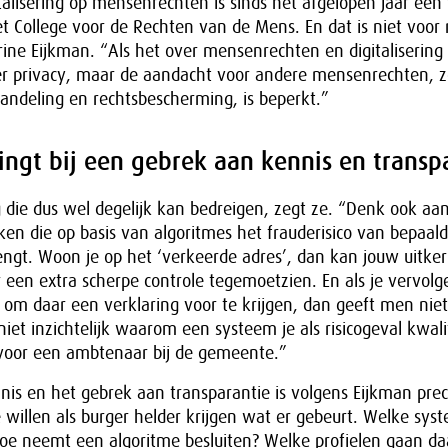
talisering op mensenrechten is sinds het afgelopen jaar een
 College voor de Rechten van de Mens. En dat is niet voor n
rine Eijkman. “Als het over mensenrechten en digitalisering
r privacy, maar de aandacht voor andere mensenrechten, z
handeling en rechtsbescherming, is beperkt.”
ngt bij een gebrek aan kennis en transp
ing die dus wel degelijk kan bedreigen, zegt ze. “Denk ook 
ken die op basis van algoritmes het frauderisico van bepaal
engt. Woon je op het ‘verkeerde adres’, dan kan jouw uitker
een extra scherpe controle tegemoetzien. En als je vervolge
om daar een verklaring voor te krijgen, dan geeft men niet
niet inzichtelijk waarom een systeem je als risicogeval kwali
voor een ambtenaar bij de gemeente.”
is en het gebrek aan transparantie is volgens Eijkman pre
willen als burger helder krijgen wat er gebeurt. Welke sys
oe neemt een algoritme besluiten? Welke profielen gaan da