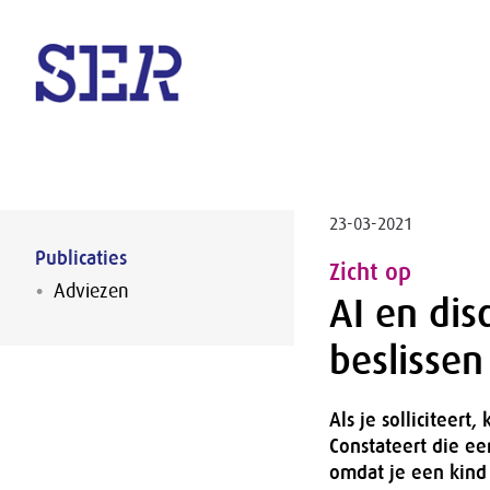
Naar hoofdinhoud
23-03-2021
Publicaties
Zicht op
Adviezen
AI en dis
beslisse
Als je solliciteer
Constateert die een
omdat je een kind k