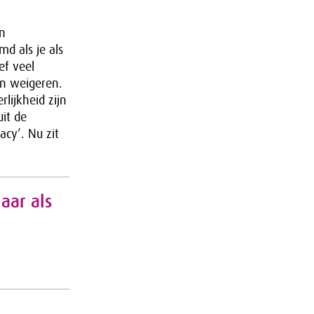
an
md als je als
ef veel
en weigeren.
lijkheid zijn
uit de
acy’. Nu zit
aar als