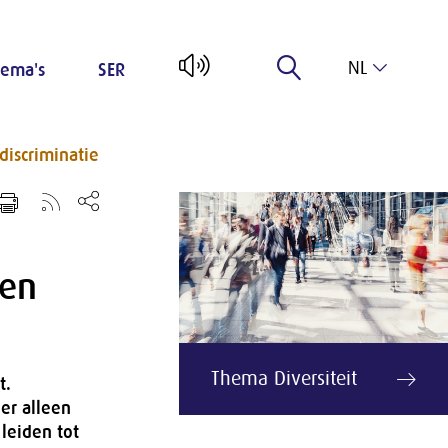
NL
ema's
SER
EN
discriminatie
ten
Thema Diversiteit
t.
 er alleen
 leiden tot