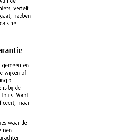
 van de
iets, vertelt
 gaat, hebben
oals het
arantie
aan gemeenten
de wijken of
ing of
ns bij de
 thuis. Want
ficeert, maar
cies waar de
temen
arachter