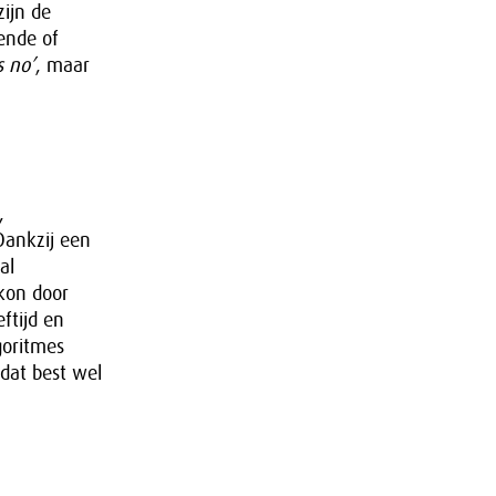
zijn de
ende of
 no’
, maar
,
Dankzij een
al
 kon door
ftijd en
goritmes
 dat best wel