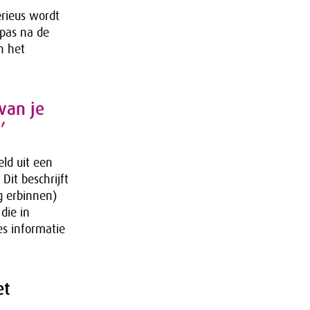
erieus wordt
 pas na de
n het
van je
’
eld uit een
Dit beschrijft
g erbinnen)
die in
es informatie
et