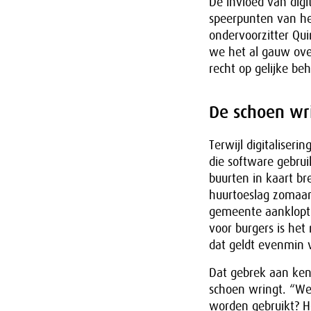
De invloed van digi
speerpunten van het
ondervoorzitter Qui
we het al gauw ove
recht op gelijke be
De schoen wri
Terwijl digitaliser
die software gebrui
buurten in kaart br
huurtoeslag zomaar 
gemeente aanklopt 
voor burgers is het 
dat geldt evenmin 
Dat gebrek aan kenn
schoen wringt. “We 
worden gebruikt? H