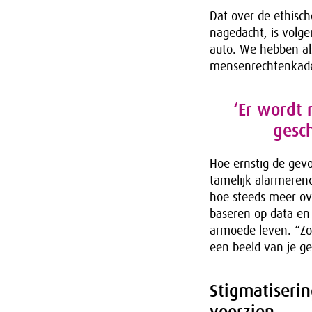
Dat over de ethische
nagedacht, is volg
auto. We hebben al
mensenrechtenkader
‘Er wordt 
gesch
Hoe ernstig de gevo
tamelijk alarmerend
hoe steeds meer ov
baseren op data en 
armoede leven. “Zon
een beeld van je ge
Stigmatiserin
voorzien