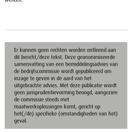
werken.
Er kunnen geen rechten worden ontleend aan
dit bericht/deze tekst. Deze geanonimiseerde
samenvatting van een bemiddelingsadvies van
de bedrijfscommissie wordt gepubliceerd om
inzage te geven in de aard van het
uitgebrachte advies. Met deze publicatie wordt
geen jurisprudentievorming beoogd, aangezien
de commissie steeds met
maatwerkoplossingen komt, gericht op
het(/de) specifieke (omstandigheden van het)
geval.