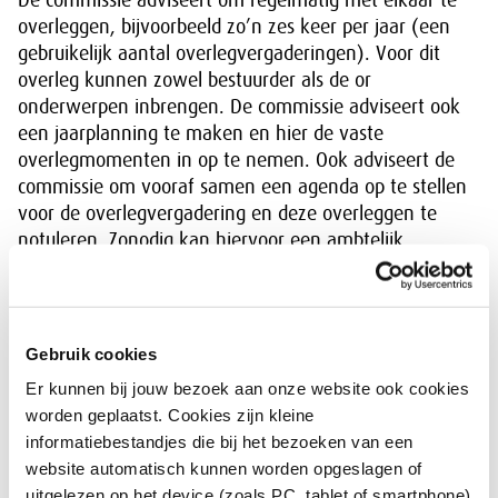
De commissie adviseert om regelmatig met elkaar te
overleggen, bijvoorbeeld zo’n zes keer per jaar (een
gebruikelijk aantal overlegvergaderingen). Voor dit
overleg kunnen zowel bestuurder als de or
onderwerpen inbrengen. De commissie adviseert ook
een jaarplanning te maken en hier de vaste
overlegmomenten in op te nemen. Ook adviseert de
commissie om vooraf samen een agenda op te stellen
voor de overlegvergadering en deze overleggen te
notuleren. Zonodig kan hiervoor een ambtelijk
secretaris worden aangesteld. Zo houden bestuurder en
ondernemingsraad hun handen vrij voor het verdere
or-werk.
Gebruik cookies
Er kunnen bij jouw bezoek aan onze website ook cookies
Artikel-24-overleg
worden geplaatst. Cookies zijn kleine
informatiebestandjes die bij het bezoeken van een
De geschillencommissie benadrukt het belang van het
website automatisch kunnen worden opgeslagen of
halfjaarlijkse overleg (artikel-24-overleg) dat gebruikt
uitgelezen op het device (zoals PC, tablet of smartphone)