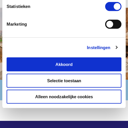
lezen in onze
privacyverklaring
.
Statistieken
Marketing
Instellingen
Akkoord
Selectie toestaan
Thema IMVO
Alleen noodzakelijke cookies