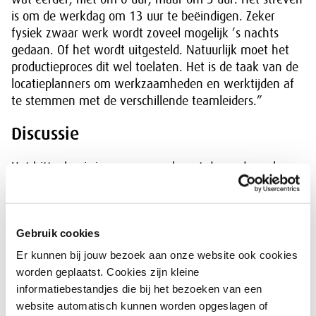
is om de werkdag om 13 uur te beëindigen. Zeker
fysiek zwaar werk wordt zoveel mogelijk ’s nachts
gedaan. Of het wordt uitgesteld. Natuurlijk moet het
productieproces dit wel toelaten. Het is de taak van de
locatieplanners om werkzaamheden en werktijden af
te stemmen met de verschillende teamleiders.”
Discussie
Het hitteplan is in samenspraak met de medewerkers
tot stand gekomen. “Het managementteam heeft een
voorstel gemaakt, dat we vervolgens hebben
besproken met de teamleiders. Het bevalt goed om
Gebruik cookies
een gedragen, integraal plan te hebben. Voorheen ging
iedere afdeling op zijn eigen manier om met hitte. Dat
Er kunnen bij jouw bezoek aan onze website ook cookies
leidde weleens tot discussie. Nu is helder wat Florensis
worden geplaatst. Cookies zijn kleine
verwacht van de medewerkers bij hitte. En andersom
informatiebestandjes die bij het bezoeken van een
ook, wat de mensen van ons kunnen verwachten.”
website automatisch kunnen worden opgeslagen of