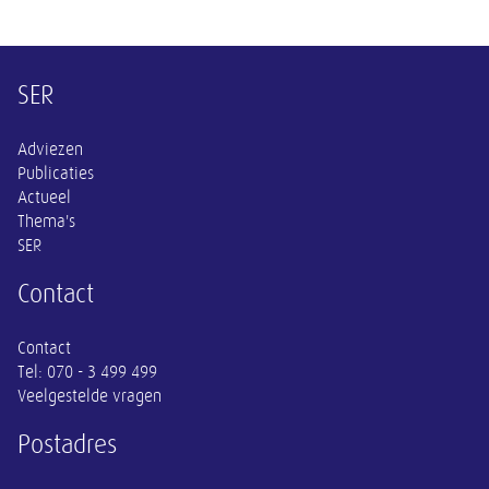
Overige informatie
SER
Adviezen
Publicaties
Actueel
Thema's
SER
Contact
Contact
Tel:
070 - 3 499 499
Veelgestelde vragen
Postadres