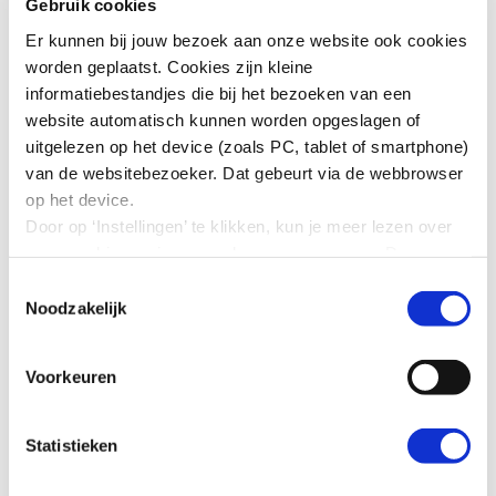
(SEGV), onder voorzitterschap van SER-kroonlid prof.
Gebruik cookies
dr. Marike Knoef.
Er kunnen bij jouw bezoek aan onze website ook cookies
worden geplaatst. Cookies zijn kleine
Download:
informatiebestandjes die bij het bezoeken van een
website automatisch kunnen worden opgeslagen of
uitgelezen op het device (zoals PC, tablet of smartphone)
Gezond opgroeien, wonen en werken: Naar
van de websitebezoeker. Dat gebeurt via de webbrowser
een structurele gezondheidsaanpak en
op het device.
bestrijding van sociaaleconomische
Door op ‘Instellingen’ te klikken, kun je meer lezen over
gezondheidsverschillen (2435 kb)
onze cookies en jouw voorkeuren aanpassen. Door op
’Akkoord’ te klikken, ga je akkoord met het gebruik van
Toestemmingsselectie
alle cookies zoals omschreven in onze cookieverklaring
Noodzakelijk
Recente SER-adviezen
in deze cookiebanner. Door op ‘Alleen noodzakelijke
cookies’ te klikken, plaatst onze website alleen
Perspectief op brede welvaart in 2040 | 2024
Voorkeuren
noodzakelijke cookies.
Verduurzaming maakindustrie | 2024
Hoe wij met jouw persoonsgegevens omgaan, kun je
Balans in maatschappelijk verlof | 2023
lezen in onze
privacyverklaring
.
Statistieken
Leven lang ontwikkelen : Structurele verankering
in de samenleving | 2024