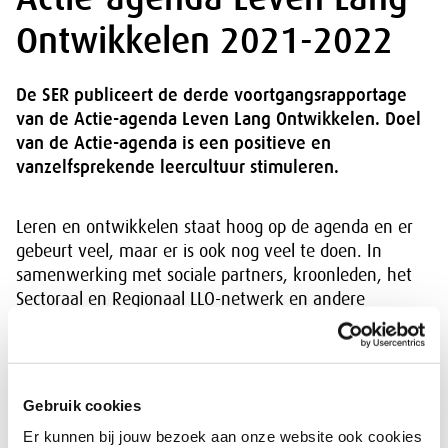
Ontwikkelen 2021-2022
De SER publiceert de derde voortgangsrapportage
van de Actie-agenda Leven Lang Ontwikkelen. Doel
van de Actie-agenda is een positieve en
vanzelfsprekende leercultuur stimuleren.
Leren en ontwikkelen staat hoog op de agenda en er
gebeurt veel, maar er is ook nog veel te doen. In
samenwerking met sociale partners, kroonleden, het
Sectoraal en Regionaal LLO-netwerk en andere
stakeholders wisselt de SER kennis uit en zet het
thema’s op de agenda.
Deze voortgangsrapportage laat zien hoe Nederland
Gebruik cookies
ervoor staat op het gebied van LLO (hoofdstuk 2) en
Er kunnen bij jouw bezoek aan onze website ook cookies
blikt terug op de activiteiten en resultaten van de