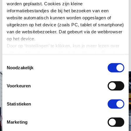
worden geplaatst. Cookies zijn kleine
Actie-agenda in de afgelopen periode (hoofdstuk 3).
informatiebestandjes die bij het bezoeken van een
Hoofdstuk 4 gaat in op de thema’s en activiteiten voor
website automatisch kunnen worden opgeslagen of
het komende jaar.
uitgelezen op het device (zoals PC, tablet of smartphone)
van de websitebezoeker. Dat gebeurt via de webbrowser
Download:
op het device.
Door op ‘Instellingen’ te klikken, kun je meer lezen over
onze cookies en jouw voorkeuren aanpassen. Door op
Voortgangsrapportage 2022 (4221 kb)
’Akkoord’ te klikken, ga je akkoord met het gebruik van
Toestemmingsselectie
alle cookies zoals omschreven in onze cookieverklaring
Noodzakelijk
in deze cookiebanner. Door op ‘Alleen noodzakelijke
cookies’ te klikken, plaatst onze website alleen
Voorkeuren
noodzakelijke cookies.
Hoe wij met jouw persoonsgegevens omgaan, kun je
lezen in onze
privacyverklaring
.
Statistieken
Marketing