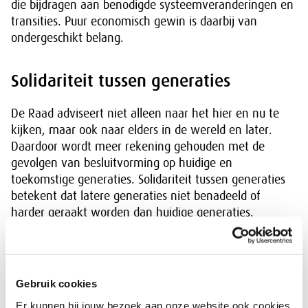
die bijdragen aan benodigde systeemveranderingen en
transities. Puur economisch gewin is daarbij van
ondergeschikt belang.
Solidariteit tussen generaties
De Raad adviseert niet alleen naar het hier en nu te
kijken, maar ook naar elders in de wereld en later.
Daardoor wordt meer rekening gehouden met de
gevolgen van besluitvorming op huidige en
toekomstige generaties. Solidariteit tussen generaties
betekent dat latere generaties niet benadeeld of
harder geraakt worden dan huidige generaties.
Daarmee wordt een eerste invulling gegeven aan de
generatietoets, het kabinetsvoornemen om de
belangen van jongeren bij alle nieuw beleid mee te
laten wegen.
Gebruik cookies
Er kunnen bij jouw bezoek aan onze website ook cookies