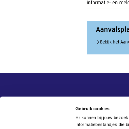
informatie- en meld
Aanvalspla
Bekijk het Aanv
Overige informatie
SER
Contact
Gebruik cookies
Adviezen
Contact
Er kunnen bij jouw bezoek
Publicaties
Tel:
070 - 3 499 499
informatiebestandjes die 