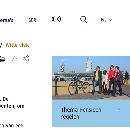
NL
ema's
SER
EN
Witte vlek
. De
epunten, om
Thema Pensioen
regelen
len van een