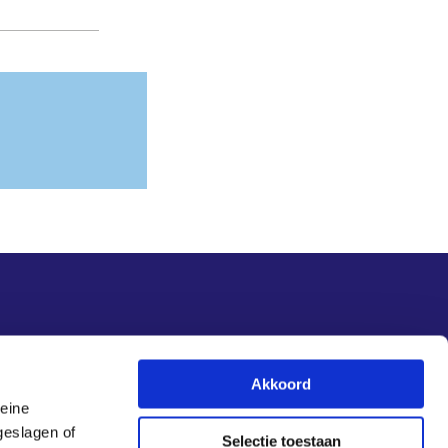
Nieuwsupdate
Akkoord
leine
Inschrijven
geslagen of
Selectie toestaan