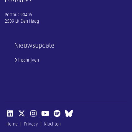
Postadres
Postbus 90405
2509 LK Den Haag
Nieuwsupdate
Inschrijven
Open linkedin van SER
Open x-twitter van SER
Open instagram van SER
Open youtube van SER
Open spotify van SER
Open bluesky van SER
Home
Privacy
Klachten