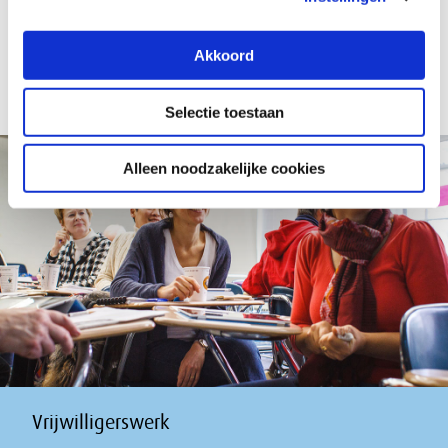
organisaties op weg.
Brochure over
vrijwilligerswerk van het
Akkoord
ministerie van SZW
Selectie toestaan
Alleen noodzakelijke cookies
Vrijwilligerswerk