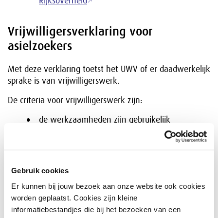
Rijksoverheid
Vrijwilligersverklaring voor
asielzoekers
Met deze verklaring toetst het UWV of er daadwerkelijk
sprake is van vrijwilligerswerk.
De criteria voor vrijwilligerswerk zijn:
de werkzaamheden zijn gebruikelijk
onbetaald;
er is geen sprake van een winstoogmerk;
het vrijwilligerswerk dient een algemeen
maatschappelijk belang.
Gebruik cookies
Voor vluchtelingen (met verblijfsvergunning) heeft de
Er kunnen bij jouw bezoek aan onze website ook cookies
organisatie geen vrijwilligersverklaring nodig, behalve
worden geplaatst. Cookies zijn kleine
als de vluchteling in kwestie een
informatiebestandjes die bij het bezoeken van een