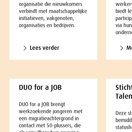
organisatie die nieuwkomers
werkerv
verbindt met maatschappelijke
biedt l
initiatieven, vakgenoten,
partici
organisaties en bedrijven.
via hun
ondern
Lees verder
Me
DUO for a JOB
Stich
Talen
DUO for a JOB brengt
werkzoekende jongeren met
Deze st
een migratieachtergrond in
bemidde
contact met 50-plussers, die
statush