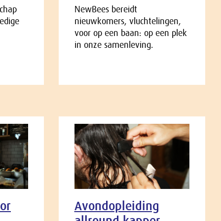
schap
NewBees bereidt
ledige
nieuwkomers, vluchtelingen,
voor op een baan: op een plek
in onze samenleving.
or
Avondopleiding
allround kapper