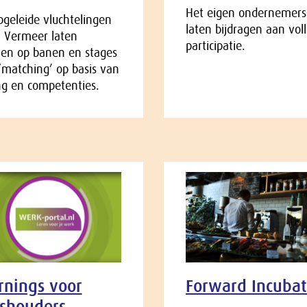
Het eigen ondernemer
geleide vluchtelingen
laten bijdragen aan vol
a Vermeer laten
participatie.
men op banen en stages
‘matching’ op basis van
ng en competenties.
rnings voor
Forward Incubat
ushouders