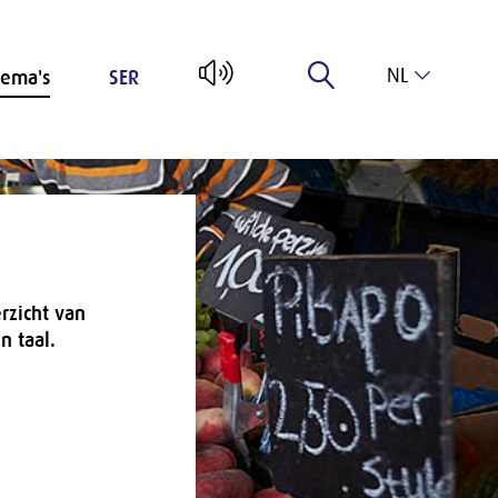
NL
ema's
SER
EN
rzicht van
n taal.