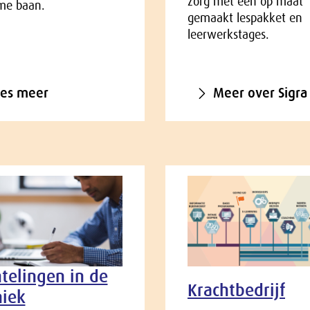
zorg met een op maat
me baan.
gemaakt lespakket en
leerwerkstages.
ees meer
Meer over Sigra
telingen in de
Krachtbedrijf
niek