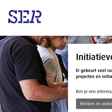
Naar hoofdinhoud
Initiatie
Er gebeurt veel ro
projecten en initi
Ken je een interessa
Werken en ond