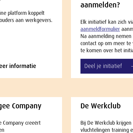
aanmelden?
ine platform koppelt
ouders aan werkgevers.
Elk initiatief kan zich v
aanmeldformulier
aanm
Na aanmelding nemen
contact op om meer te
te komen over het initia
er informatie
Deel je initiatief
gee Company
De Werkclub
e Company creeërt
Bij De Werkclub krijgen
en
vluchtelingen training 