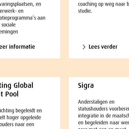
aringsplaatsen, en
coaching op weg naar 
eerwerk- en
studie.
patieprogramma’s aan
 sociale
emingen
er informatie
Lees verder
ting Global
Sigra
t Pool
Anderstaligen en
statushouders voorbere
ichting begeleidt en
integratie in de maatsc
lt hoger opgeleide
en begeleiden naar wer
ouders naar een