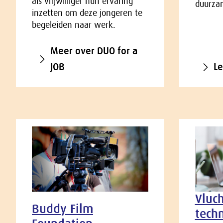
als vrijwilliger hun ervaring
duurza
inzetten om deze jongeren te
begeleiden naar werk.
Meer over DUO for a
JOB
L
Vluch
Buddy Film
tech