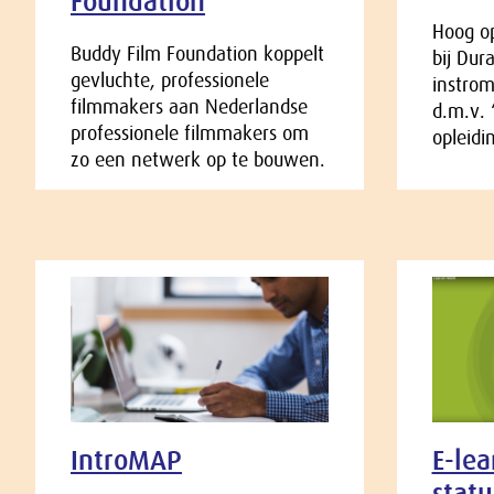
Foundation
Hoog op
Buddy Film Foundation koppelt
bij Dur
gevluchte, professionele
instro
filmmakers aan Nederlandse
d.m.v. 
professionele filmmakers om
opleidi
zo een netwerk op te bouwen.
IntroMAP
E-lea
stat