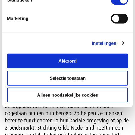
eigen kracht iets aan hun situatie te veranderen. Dit
geldt voor alle mensen in Nederland die hulp kunnen
gebruiken, en dus ook vluchtelingen.
Marketing
Contact
020 – 5 231 100
Instellingen
info@humanitas.nl
www.humanitas.nl
Akkoord
Stichting Gilde Nederland
Selectie toestaan
Taalprojecten en kennisdeling over ambachten
Alleen noodzakelijke cookies
Vrijwilligers van Stichting Gilde Nederland delen
belangeloos hun kennis en kunde die ze hebben
opgedaan binnen hun beroep. Zo helpen ze mensen
beter te functioneren in hun sociale omgeving of op de
arbeidsmarkt. Stichting Gilde Nederland heeft in een