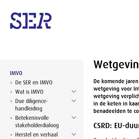
Naar hoofdinhoud
Wetgevi
IMVO
De komende jaren 
De SER en IMVO
wetgeving voor In
Wat is IMVO
wetgeving verplic
Due diligence-
in de keten in ka
handleiding
benadeelden te co
Betekenisvolle
CSRD: EU-duu
stakeholderdialoog
Herstel en verhaal