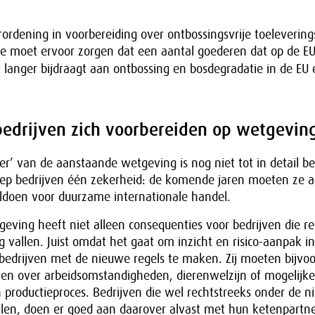
ordening in voorbereiding over ontbossingsvrije toeleverin
ze moet ervoor zorgen dat een aantal goederen dat op de E
 langer bijdraagt aan ontbossing en bosdegradatie in de EU e
edrijven zich voorbereiden op wetgevin
r’ van de aanstaande wetgeving is nog niet tot in detail b
oep bedrijven één zekerheid: de komende jaren moeten ze 
oldoen voor duurzame internationale handel.
ving heeft niet alleen consequenties voor bedrijven die re
 vallen. Juist omdat het gaat om inzicht en risico-aanpak i
bedrijven met de nieuwe regels te maken. Zij moeten bijvo
ren over arbeidsomstandigheden, dierenwelzijn of mogelijke
 productieproces. Bedrijven die wel rechtstreeks onder de 
len, doen er goed aan daarover alvast met hun ketenpartne