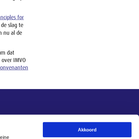
nciples for
de slag te
n nu al de
um dat
n over IMVO
convenanten
Nieuwsupdate
Akkoord
leine