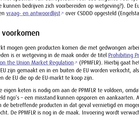
e kunnen bedrijven zich voorbereiden op wetgeving?). De E
een
vraag- en antwoordlijst
over CSDDD opgesteld (Engelstal
 voorkomen
rkt mogen geen producten komen die met gedwongen arbeid
den is er wetgeving in de maak onder de titel
Prohibiting 
 on the Union Market Regulation
(PPMFLR). Hierbij gaat h
 EU zijn gemaakt en in en buiten de EU worden verkocht, al
n de EU die op de EU-markt te koop zijn.
 de eigen keten is nodig om aan de PPMFLR te voldoen, omda
beeld ngo’s – een misstand kunnen opsporen en aankaarten. 
 de betreffende producten in dat geval vernietigd en mogen
ht. De PPMFLR is nog in de maak. Invoering wordt verwac