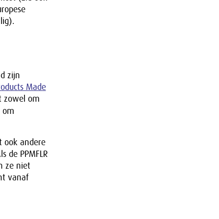
uropese
ig).
 zijn
Products Made
et zowel om
s om
t ook andere
Als de PPMFLR
 ze niet
ht vanaf