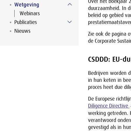
Over het boekjaar 
Wetgeving
duurzaamheid. In di
Webinars
beleid op gebied v
Publicaties
prestatiemaatstave
Nieuws
Zie ook de pagina 
de Corporate Sustai
CSDDD: EU-du
Bedrijven worden de
in hun keten in bee
proces heet due dil
De Europese richtlij
Diligence Directive
werking getreden. H
verantwoord ondern
gevestigd als in hu