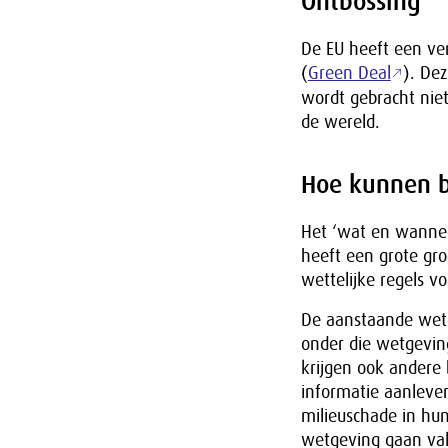
Ontbossing
De EU heeft een ver
(
Green Deal
). De
wordt gebracht niet
de wereld.
Hoe kunnen b
Het ‘wat en wannee
heeft een grote gr
wettelijke regels v
De aanstaande wetge
onder die wetgeving
krijgen ook andere 
informatie aanleve
milieuschade in hun
wetgeving gaan val