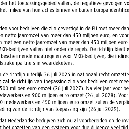
nder het toepassingsgebied vallen, de negatieve gevolgen v
et milieu van hun acties binnen en buiten Europa identific
elden voor bedrijven die zijn gevestigd in de EU met meer da
 netto jaaromzet van meer dan 450 miljoen euro, en voor 
en met een netto jaaromzet van meer dan 450 miljoen euro 
KB-bedrijven vallen niet onder de regels. De richtlijn biedt 
beschermende maatregelen voor MKB-bedrijven, die indire
ls zakenpartners in waardeketens.
de richtlijn uiterlijk 26 juli 2026 in nationaal recht omzett
 zal de richtlijn van toepassing zijn voor bedrijven met me
00 miljoen euro omzet (26 juli 2027). Na vier jaar voor be
ewerkers en 900 miljoen euro omzet (26 juli 2028). Voor 
 medewerkers en 450 miljoen euro omzet zullen de verplic
ding van de richtlijn van toepassing zijn (26 juli 2029).
 dat Nederlandse bedrijven zich nu al voorbereiden op de in
at het opzetten van een systeem voor due diligence veel tijd