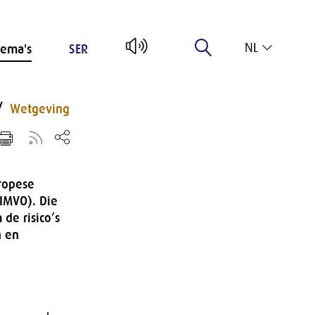
NL
ema's
SER
EN
Wetgeving
ropese
IMVO). Die
de risico’s
n en