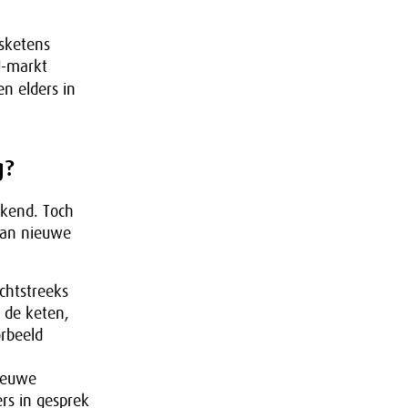
gsketens
U-markt
n elders in
g?
ekend. Toch
aan nieuwe
chtstreeks
n de keten,
orbeeld
nieuwe
rs in gesprek