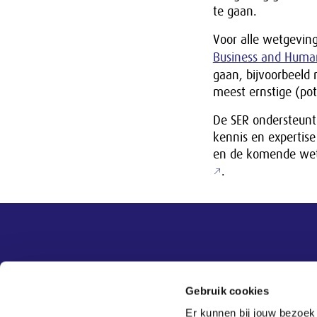
te gaan.
Voor alle wetgeving
Business and Huma
gaan, bijvoorbeeld 
meest ernstige (pote
De SER ondersteunt
kennis en expertise
en de komende wetg
.
Overige informatie
SER
Contact
Gebruik cookies
Adviezen
Contact
Er kunnen bij jouw bezoek