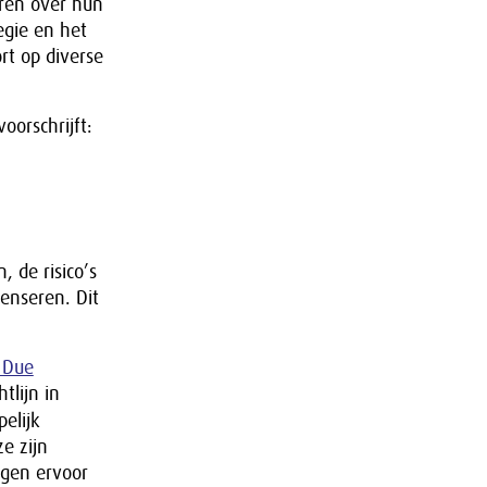
eren over hun
egie en het
rt op diverse
voorschrijft:
 de risico’s
enseren. Dit
y Due
tlijn in
elijk
e zijn
rgen ervoor