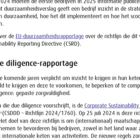
2024 moeten de eerste bedrijven in 2025 informatie public
t duurzaamheidsverslag geeft een bedrijf inzicht in de strat
an duurzaamheid, hoe het dit implementeert en hoe het scoo
n.
over de
EU-duurzaamheidsrapportage
over de richtlijn die dit 
nability Reporting Directive (CSRD).
e diligence-rapportage
 komende jaren verplicht om inzicht te krijgen in hun keten,
ld te krijgen en deze te voorkomen, te beperken of te comp
igence: gepaste zorgvuldigheid.
n die due diligence voorschrijft, is de
Corporate Sustainabilit
(CSDDD – Richtlijn 2024/1760). Op 25 juli 2024 is deze rich
et doel van deze richtlijn is om (internationaal) maatschapp
emen te bevorderen bij bedrijven, zowel in het land waar z
n internationale keten van activiteiten. De nieuwe regels zo