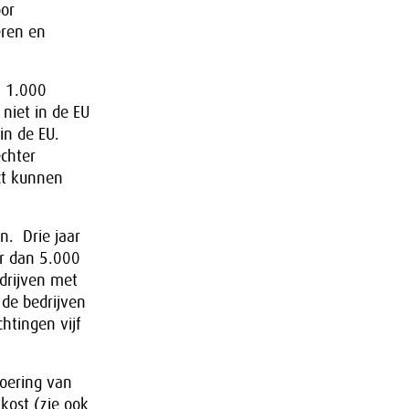
oor
eren en
n 1.000
niet in de EU
in de EU.
echter
ct kunnen
en. Drie jaar
er dan 5.000
drijven met
de bedrijven
htingen vijf
voering van
 kost (zie ook