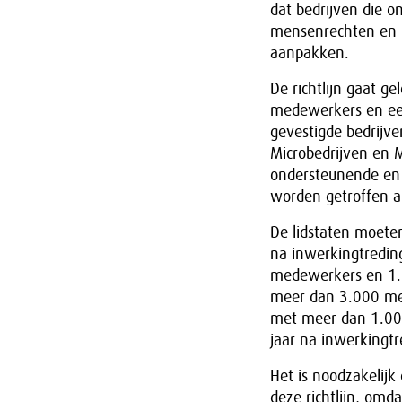
dat bedrijven die o
mensenrechten en h
aanpakken.
De richtlijn gaat g
medewerkers en een
gevestigde bedrijv
Microbedrijven en M
ondersteunende en 
worden getroffen a
De lidstaten moeten 
na inwerkingtreding
medewerkers en 1.5
meer dan 3.000 med
met meer dan 1.000
jaar na inwerkingtre
Het is noodzakelijk
deze richtlijn, omd