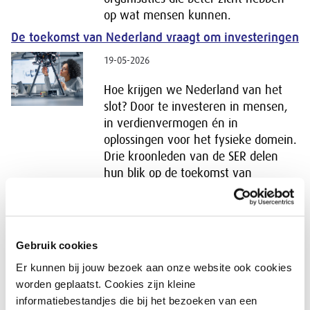
op wat mensen kunnen.
De toekomst van Nederland vraagt om investeringen
19-05-2026
Hoe krijgen we Nederland van het
slot? Door te investeren in mensen,
in verdienvermogen én in
oplossingen voor het fysieke domein.
Drie kroonleden van de SER delen
hun blik op de toekomst van
Nederland en benadrukken de
noodzaak van samenwerking tussen
politiek en polder.
Regio’s en sectoren beter verbonden
Gebruik cookies
Er kunnen bij jouw bezoek aan onze website ook cookies
10-03-2026
worden geplaatst. Cookies zijn kleine
Hoe beter de arbeidsmarkt werkt,
informatiebestandjes die bij het bezoeken van een