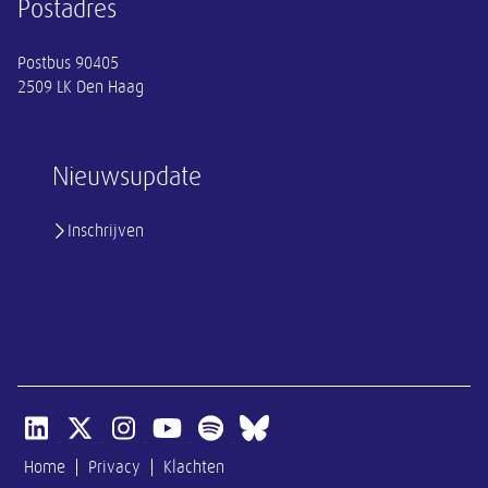
Postadres
Postbus 90405
2509 LK Den Haag
Nieuwsupdate
Inschrijven
Open linkedin van SER
Open x-twitter van SER
Open instagram van SER
Open youtube van SER
Open spotify van SER
Open bluesky van SER
Home
Privacy
Klachten