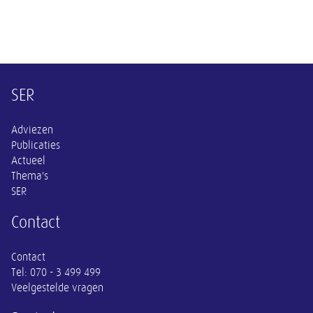
Overige informatie
SER
Adviezen
Publicaties
Actueel
Thema's
SER
Contact
Contact
Tel:
070 - 3 499 499
Veelgestelde vragen