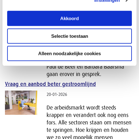
scholing, zodat hun kennis up-to-date
blijft. Maar werkenden hebben er
Akkoord
ook zélf een rol in om aantrekkelijk
te blijven op de arbeidsmarkt. Hoe
Selectie toestaan
verhouden die
verantwoordelijkheden zich tot
elkaar en wat mag je van
Alleen noodzakelijke cookies
werkenden verwachten? Hoogleraren
Paul de Beer en Barbara Baarsma
gaan erover in gesprek.
Vraag en aanbod beter gestroomlijnd
20-01-2026
De arbeidsmarkt wordt steeds
krapper en verandert ook nog eens
fors. Alle sectoren staan om mensen
te springen. Hoe krijgen en houden
we zo veel mogelijk mensen