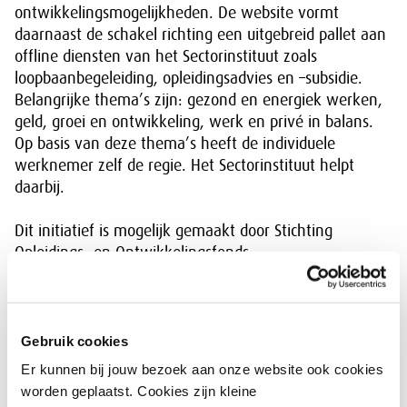
ontwikkelingsmogelijkheden. De website vormt
daarnaast de schakel richting een uitgebreid pallet aan
offline diensten van het Sectorinstituut zoals
loopbaanbegeleiding, opleidingsadvies en –subsidie.
Belangrijke thema’s zijn: gezond en energiek werken,
geld, groei en ontwikkeling, werk en privé in balans.
Op basis van deze thema’s heeft de individuele
werknemer zelf de regie. Het Sectorinstituut helpt
daarbij.
Dit initiatief is mogelijk gemaakt door Stichting
Opleidings- en Ontwikkelingsfonds
Beroepsgoederenvervoer over de weg en de Verhuur
van Mobiele Kranen, kortweg SOOB, en het Europees
Sociaal Fonds (ESF).
Gebruik cookies
Er kunnen bij jouw bezoek aan onze website ook cookies
Betrokken samenwerkingspartners
worden geplaatst. Cookies zijn kleine