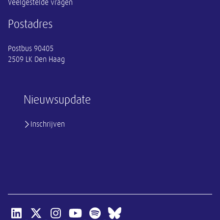
Veelgestelde vragen
Postadres
Postbus 90405
2509 LK Den Haag
Nieuwsupdate
Inschrijven
Open linkedin van SER
Open x-twitter van SER
Open instagram van SER
Open youtube van SER
Open spotify van SER
Open bluesky van SER