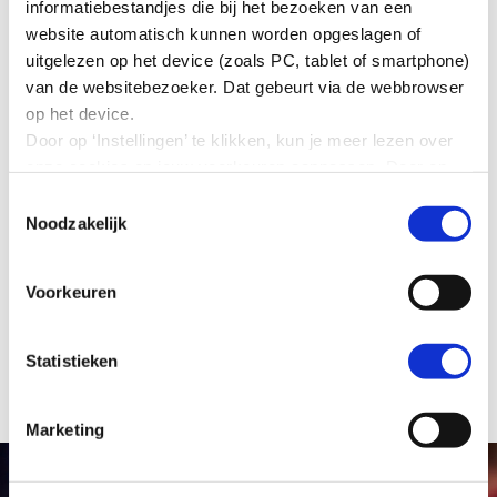
informatiebestandjes die bij het bezoeken van een
Sociale partners
website automatisch kunnen worden opgeslagen of
uitgelezen op het device (zoals PC, tablet of smartphone)
Contactpersoon
van de websitebezoeker. Dat gebeurt via de webbrowser
op het device.
Karin Schoneveld | E:
kschoneveld@stlwerkt.nl
| T:
06
Door op ‘Instellingen’ te klikken, kun je meer lezen over
53 82 43 78
onze cookies en jouw voorkeuren aanpassen. Door op
’Akkoord’ te klikken, ga je akkoord met het gebruik van
Toestemmingsselectie
alle cookies zoals omschreven in onze cookieverklaring
Noodzakelijk
in deze cookiebanner. Door op ‘Alleen noodzakelijke
Meer voorbeelden van leven lang
cookies’ te klikken, plaatst onze website alleen
Voorkeuren
noodzakelijke cookies.
ontwikkelen
Hoe wij met jouw persoonsgegevens omgaan, kun je
lezen in onze
privacyverklaring
.
Statistieken
Marketing