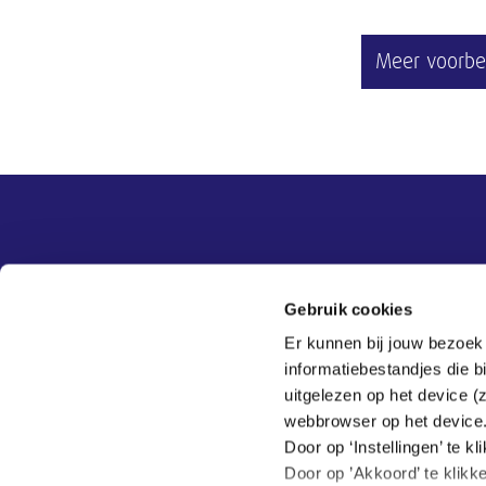
Meer voorbe
Overige informatie
SER
Contact
Gebruik cookies
Adviezen
Contact
Er kunnen bij jouw bezoek
Publicaties
Tel:
070 - 3 499 499
informatiebestandjes die 
Actueel
Veelgestelde vragen
uitgelezen op het device (
Thema's
webbrowser op het device
SER
Door op ‘Instellingen’ te 
Door op ’Akkoord’ te klikk