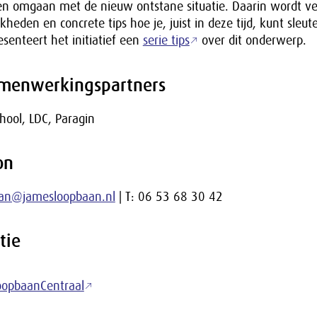
 omgaan met de nieuw ontstane situatie. Daarin wordt v
kheden en concrete tips hoe je, juist in deze tijd, kunt sleut
senteert het initiatief een
serie tips
over dit onderwerp.
amenwerkingspartners
hool, LDC, Paragin
on
an@jamesloopbaan.nl
| T: 06 53 68 30 42
tie
oopbaanCentraal