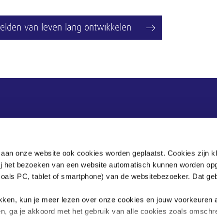
elden van leven lang ontwikkelen
Postadres
Postbus 90405
 aan onze website ook cookies worden geplaatst. Cookies zijn k
2509 LK Den Haag
bij het bezoeken van een website automatisch kunnen worden op
zoals PC, tablet of smartphone) van de websitebezoeker. Dat geb
.
klikken, kun je meer lezen over onze cookies en jouw voorkeuren
en, ga je akkoord met het gebruik van alle cookies zoals omschr