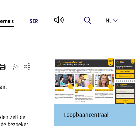
NL
ema's
SER
EN
an.
Loopbaancentraal
den zelf de
 de bezoeker