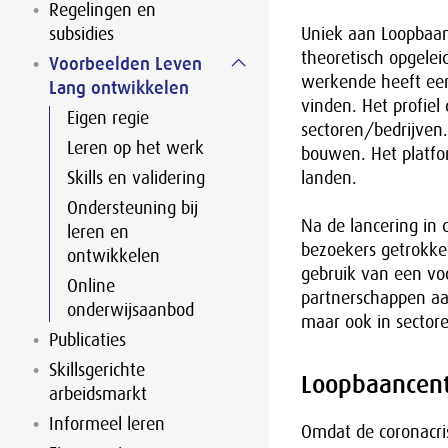
Regelingen en
subsidies
Uniek aan Loopbaanc
theoretisch opgelei
Voorbeelden Leven
werkende heeft een
Lang ontwikkelen
vinden. Het profie
Eigen regie
sectoren/bedrijven
Leren op het werk
bouwen. Het platfo
Skills en validering
landen.
Ondersteuning bij
Na de lancering in
leren en
bezoekers getrokk
ontwikkelen
gebruik van een voo
Online
partnerschappen aa
onderwijsaanbod
maar ook in sectore
Publicaties
Skillsgerichte
Loopbaancentr
arbeidsmarkt
Informeel leren
Omdat de coronacri