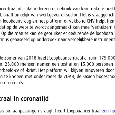
entraal.nl is dat iedereen er gebruik van kan maken: prakt
d, onafhankelijk van werkgever of sector. Het is vraaggerich
 loopbaanvraag en het platform of vakbond CNV helpt he
l dat op de website wordt aangemaakt kan mee ‘verhuizen’ 
. Op die manier kan de gebruiker er gedurende de loopbaan 
rm is gebaseerd op onderzoek naar vergelijkbare instrumen
 de zomer van 2018 heeft Loopbaancentraal al ruim 175.00
en. 23.000 mensen namen een test af en 15.000 personen
rbeeld-cv of -brief. Het platform wil blijven innoveren door
n te knopen met onder meer de VDAB, de Saxion hogeschoo
n en regio’s.
aal in coronatijd
sis om aanpassingen vraagt, heeft Loopbaancentraal
een ti