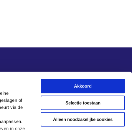
Nieuwsupdate
Akkoord
leine
Inschrijven
geslagen of
Selectie toestaan
eurt via de
Alleen noodzakelijke cookies
 aanpassen.
even in onze