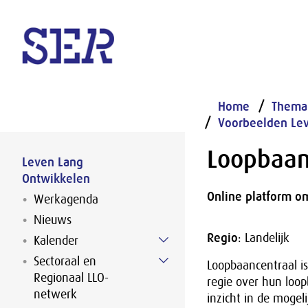
Naar hoofdinhoud
Home
Thema
Voorbeelden Le
Loopbaan
Leven Lang
Ontwikkelen
Online platform om
Werkagenda
Nieuws
Regio
: Landelijk
Kalender
Sectoraal en
Loopbaancentraal i
Regionaal LLO-
regie over hun loo
netwerk
inzicht in de mogel