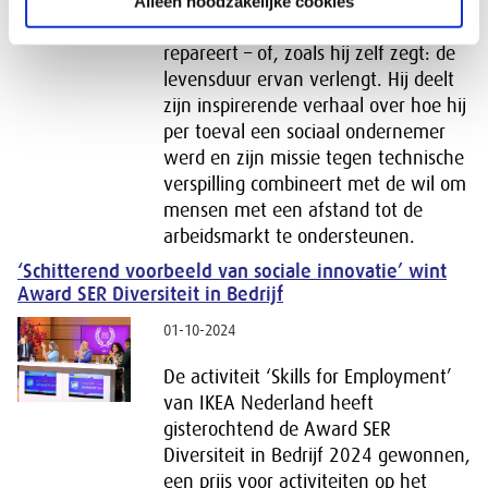
van Macleasy – een echte Utrechtse
Alleen noodzakelijke cookies
onderneming die Apple-producten
repareert – of, zoals hij zelf zegt: de
levensduur ervan verlengt. Hij deelt
zijn inspirerende verhaal over hoe hij
per toeval een sociaal ondernemer
werd en zijn missie tegen technische
verspilling combineert met de wil om
mensen met een afstand tot de
arbeidsmarkt te ondersteunen.
‘Schitterend voorbeeld van sociale innovatie’ wint
Award SER Diversiteit in Bedrijf
01-10-2024
De activiteit ‘Skills for Employment’
van IKEA Nederland heeft
gisterochtend de Award SER
Diversiteit in Bedrijf 2024 gewonnen,
een prijs voor activiteiten op het