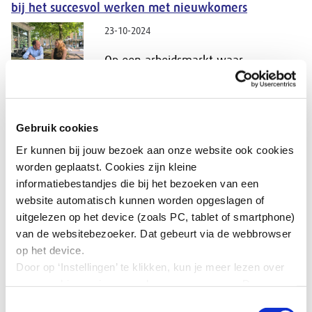
bij het succesvol werken met nieuwkomers
23-10-2024
Op een arbeidsmarkt waar
werkgevers steeds meer belang
hechten aan diversiteit en inclusie,
spelen organisaties zoals FutureWork
en Untapped Talents een cruciale rol
Gebruik cookies
in het bemiddelen van potentiële
Er kunnen bij jouw bezoek aan onze website ook cookies
werknemers naar werk. Zij richten
worden geplaatst. Cookies zijn kleine
zich in het bijzonder op
informatiebestandjes die bij het bezoeken van een
nieuwkomers; mensen die niet in
website automatisch kunnen worden opgeslagen of
Nederland geboren zijn, maar
uitgelezen op het device (zoals PC, tablet of smartphone)
hiernaartoe zijn gekomen om
van de websitebezoeker. Dat gebeurt via de webbrowser
verschillende redenen. Wat het extra
op het device.
interessant maakt, is dat beide
Door op ‘Instellingen’ te klikken, kun je meer lezen over
organisaties hun oorsprong in Utrecht
onze cookies en jouw voorkeuren aanpassen. Door op
hebben en dus in deze regio echt
’Akkoord’ te klikken, ga je akkoord met het gebruik van
Toestemmingsselectie
impact maken. Hoe doen zij dat?