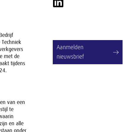
Bedrijf
 Techniek
Aanmelden
werkgevers
ie met de
nieuwsbrief
akt tijdens
024.
ëren van een
tijl te
waarin
ijn en alle
staan onder