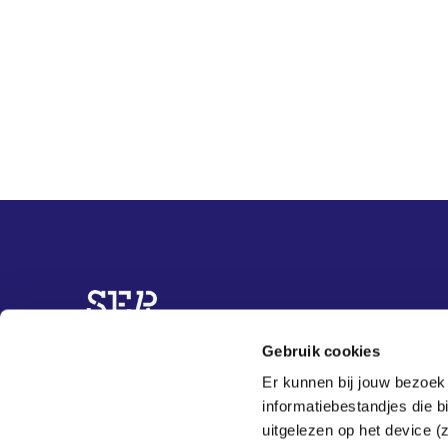
Overige informatie
Gebruik cookies
Contact
Charter Diversiteit
Er kunnen bij jouw bezoek
Projecten
informatiebestandjes die 
Actueel
uitgelezen op het device (
Over ons
E: dib@ser.nl