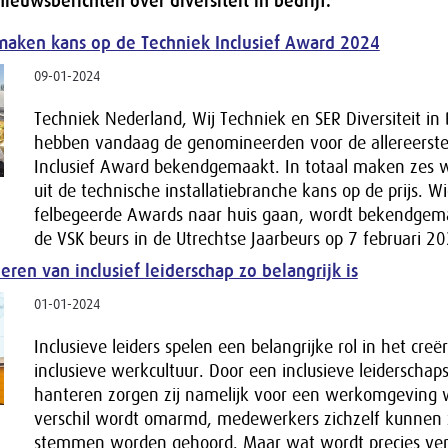
ieuwsberichten over diversiteit in bedrijf.
aken kans op de Techniek Inclusief Award 2024
09-01-2024
Techniek Nederland, Wij Techniek en SER Diversiteit in 
hebben vandaag de genomineerden voor de allereerste
Inclusief Award bekendgemaakt. In totaal maken zes 
uit de technische installatiebranche kans op de prijs. W
felbegeerde Awards naar huis gaan, wordt bekendgema
de VSK beurs in de Utrechtse Jaarbeurs op 7 februari 2
ren van inclusief leiderschap zo belangrijk is
01-01-2024
Inclusieve leiders spelen een belangrijke rol in het cre
inclusieve werkcultuur. Door een inclusieve leiderschapss
hanteren zorgen zij namelijk voor een werkomgeving 
verschil wordt omarmd, medewerkers zichzelf kunnen z
stemmen worden gehoord. Maar wat wordt precies ver