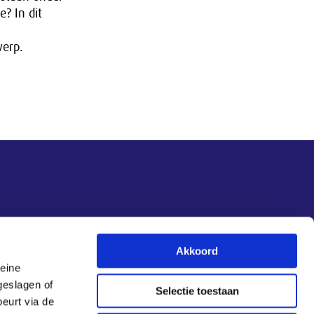
e? In dit
werp.
Akkoord
leine
geslagen of
Selectie toestaan
eurt via de