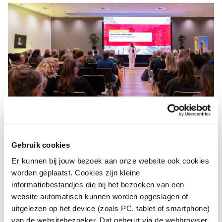
Utrecht Divers & Inclusief
Gebruik cookies
Er kunnen bij jouw bezoek aan onze website ook cookies
Utrecht Divers & Inclusief werkt aan het tot stand
worden geplaatst. Cookies zijn kleine
brengen van een Utrechtse arbeidsmarkt waarop
informatiebestandjes die bij het bezoeken van een
verschillen gewaardeerd en optimaal benut worden en
website automatisch kunnen worden opgeslagen of
iedereen een gelijke kans heeft op een baan. Met het
uitgelezen op het device (zoals PC, tablet of smartphone)
organiseren van netwerkbijeenkomsten en
van de websitebezoeker. Dat gebeurt via de webbrowser