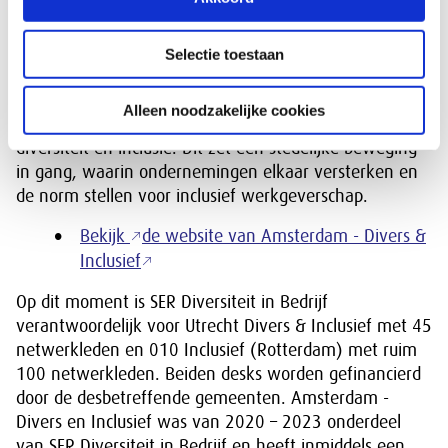
Amsterdam - Divers & Inclusief
Selectie toestaan
Amsterdam – Divers & Inclusief biedt ondersteuning,
een relevant netwerk en praktische kennis voor
Alleen noodzakelijke cookies
Amsterdamse ondernemers die aan de slag willen met
diversiteit en inclusie. Dit zet een stedelijke beweging
in gang, waarin ondernemingen elkaar versterken en
de norm stellen voor inclusief werkgeverschap.
Bekijk
de website van Amsterdam - Divers &
Inclusief
Op dit moment is SER Diversiteit in Bedrijf
verantwoordelijk voor Utrecht Divers & Inclusief met 45
netwerkleden en 010 Inclusief (Rotterdam) met ruim
100 netwerkleden. Beiden desks worden gefinancierd
door de desbetreffende gemeenten. Amsterdam -
Divers en Inclusief was van 2020 – 2023 onderdeel
van SER Diversiteit in Bedrijf en heeft inmiddels een