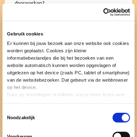
doorwerken?
Lees verder
Gebruik cookies
Er kunnen bij jouw bezoek aan onze website ook cookies
Advies ‘Gezond en veilig
worden geplaatst. Cookies zijn kleine
werken door effectieve regels
informatiebestandjes die bij het bezoeken van een
website automatisch kunnen worden opgeslagen of
en preventie’
uitgelezen op het device (zoals PC, tablet of smartphone)
van de websitebezoeker. Dat gebeurt via de webbrowser
Nog steeds zijn er bedrijven waar ongezond en
op het device.
onveilig wordt gewerkt. Het is van belang dat
Door op ‘Instellingen’ te klikken, kun je meer lezen over
hier verbetering in komt. Tegelijkertijd
onze cookies en jouw voorkeuren aanpassen. Door op
vermindert werken de afhankelijkheid van
’Akkoord’ te klikken, ga je akkoord met het gebruik van
Toestemmingsselectie
zorg en heeft het positieve effecten op
alle cookies zoals omschreven in onze cookieverklaring
Noodzakelijk
gezondheid, levensgeluk en welzijn.
in deze cookiebanner. Door op ‘Alleen noodzakelijke
cookies’ te klikken, plaatst onze website alleen
Voorkeuren